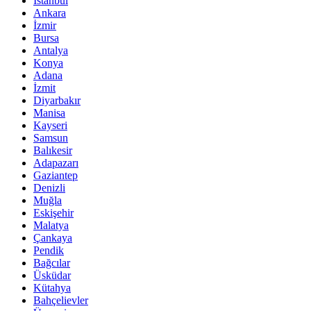
İstanbul
Ankara
İzmir
Bursa
Antalya
Konya
Adana
İzmit
Diyarbakır
Manisa
Kayseri
Samsun
Balıkesir
Adapazarı
Gaziantep
Denizli
Muğla
Eskişehir
Malatya
Çankaya
Pendik
Bağcılar
Üsküdar
Kütahya
Bahçelievler