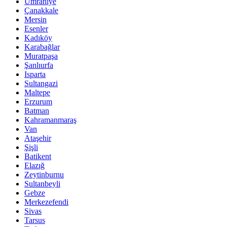
Ümraniye
Çanakkale
Mersin
Esenler
Kadıköy
Karabağlar
Muratpaşa
Şanlıurfa
Isparta
Sultangazi
Maltepe
Erzurum
Batman
Kahramanmaraş
Van
Ataşehir
Şişli
Batikent
Elazığ
Zeytinburnu
Sultanbeyli
Gebze
Merkezefendi
Sivas
Tarsus