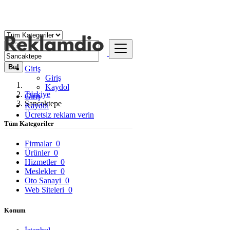
Bul
Giriş
Giriş
Kaydol
Türkiye
Giriş
Sancaktepe
Kaydol
Ücretsiz reklam verin
Tüm Kategoriler
Firmalar
0
Ürünler
0
Hizmetler
0
Meslekler
0
Oto Sanayi
0
Web Siteleri
0
Konum