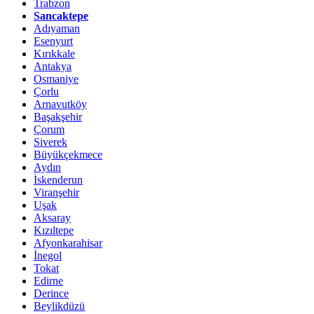
Trabzon
Sancaktepe
Adıyaman
Esenyurt
Kırıkkale
Antakya
Osmaniye
Çorlu
Arnavutköy
Başakşehir
Çorum
Siverek
Büyükçekmece
Aydın
İskenderun
Viranşehir
Uşak
Aksaray
Kızıltepe
Afyonkarahisar
İnegol
Tokat
Edirne
Derince
Beylikdüzü