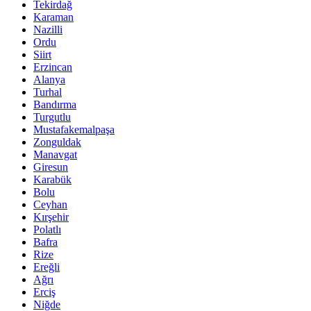
Tekirdağ
Karaman
Nazilli
Ordu
Siirt
Erzincan
Alanya
Turhal
Bandırma
Turgutlu
Mustafakemalpaşa
Zonguldak
Manavgat
Giresun
Karabük
Bolu
Ceyhan
Kırşehir
Polatlı
Bafra
Rize
Ereğli
Ağrı
Erciş
Niğde