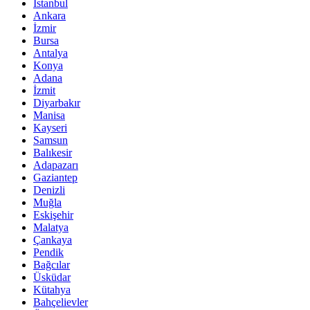
İstanbul
Ankara
İzmir
Bursa
Antalya
Konya
Adana
İzmit
Diyarbakır
Manisa
Kayseri
Samsun
Balıkesir
Adapazarı
Gaziantep
Denizli
Muğla
Eskişehir
Malatya
Çankaya
Pendik
Bağcılar
Üsküdar
Kütahya
Bahçelievler