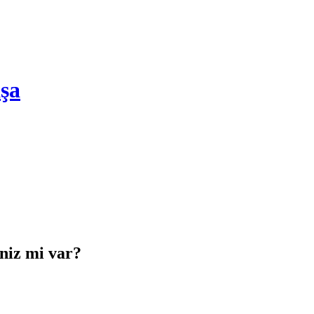
şa
iniz mi var?