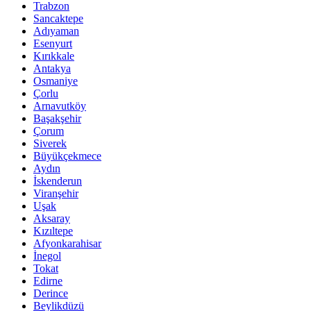
Trabzon
Sancaktepe
Adıyaman
Esenyurt
Kırıkkale
Antakya
Osmaniye
Çorlu
Arnavutköy
Başakşehir
Çorum
Siverek
Büyükçekmece
Aydın
İskenderun
Viranşehir
Uşak
Aksaray
Kızıltepe
Afyonkarahisar
İnegol
Tokat
Edirne
Derince
Beylikdüzü