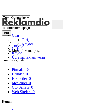
Bul
Giriş
Giriş
Kaydol
Türkiye
Giriş
Mustafakemalpaşa
Kaydol
Ücretsiz reklam verin
Tüm Kategoriler
Firmalar
0
Ürünler
0
Hizmetler
0
Meslekler
0
Oto Sanayi
0
Web Siteleri
0
Konum