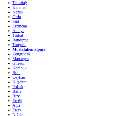
Tekirdağ
Karaman
Nazilli
Ordu
Siirt
Erzincan
Alanya
Turhal
Bandırma
Turgutlu
Mustafakemalpaşa
Zonguldak
Manavgat
Giresun
Karabük
Bolu
Ceyhan
Kırşehir
Polatlı
Bafra
Rize
Ereğli
Ağrı
Erciş
Niğde