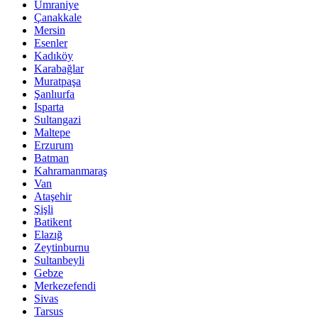
Ümraniye
Çanakkale
Mersin
Esenler
Kadıköy
Karabağlar
Muratpaşa
Şanlıurfa
Isparta
Sultangazi
Maltepe
Erzurum
Batman
Kahramanmaraş
Van
Ataşehir
Şişli
Batikent
Elazığ
Zeytinburnu
Sultanbeyli
Gebze
Merkezefendi
Sivas
Tarsus