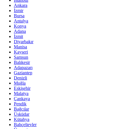
İstanbul
Ankara
İzmir
Bursa
Antalya
Konya
Adana
İzmit
Diyarbakır
Manisa
Kayseri
Samsun
Balıkesir
Adapazarı
Gaziantep
Denizli
Muğla
Eskişehir
Malatya
Çankaya
Pendik
Bağcılar
Üsküdar
Kütahya
Bahçelievler