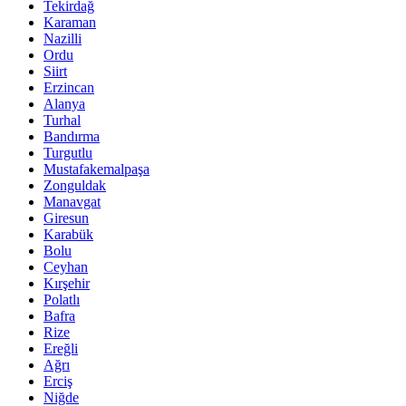
Tekirdağ
Karaman
Nazilli
Ordu
Siirt
Erzincan
Alanya
Turhal
Bandırma
Turgutlu
Mustafakemalpaşa
Zonguldak
Manavgat
Giresun
Karabük
Bolu
Ceyhan
Kırşehir
Polatlı
Bafra
Rize
Ereğli
Ağrı
Erciş
Niğde