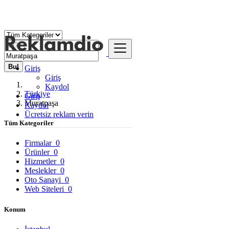
Bul
Giriş
Giriş
Kaydol
Türkiye
Giriş
Muratpaşa
Kaydol
Ücretsiz reklam verin
Tüm Kategoriler
Firmalar
0
Ürünler
0
Hizmetler
0
Meslekler
0
Oto Sanayi
0
Web Siteleri
0
Konum