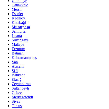
Ümraniye
Çanakkale
Mersin
Esenler
Kadıköy
Karabağlar
Muratpaşa
Şanlıurfa
Isparta
Sultangazi
Maltepe
Erzurum
Batman
Kahramanmaraş
Van
Ataşehir
Şişli
Batikent
Elazığ
Zeytinburnu
Sultanbeyli
Gebze
Merkezefendi
Sivas
Tarsus