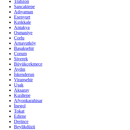
Trabzon
Sancaktepe
Adıyaman
Esenyurt
Kırıkkale
Antakya
Osmaniye
Çorlu
Arnavutköy
Başakşehir
Çorum
Siverek
Büyükçekmece
Aydın
İskenderun
Viranşehir
Uşak
Aksaray
Kızıltepe
Afyonkarahisar
İnegol
Tokat
Edirne
Derince
Beylikdüzü