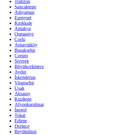
Trabzon
Sancaktepe
Adıyaman
Esenyurt
Kırıkkale
Antakya
Osmaniye
Çorlu
Arnavutköy
Başakşehir
Çorum
Siverek
Büyükçekmece
Aydın
İskenderun
Viranşehir
Uşak
Aksaray
Kızıltepe
Afyonkarahisar
İnegol
Tokat
Edirne
Derince
Beylikdüzü