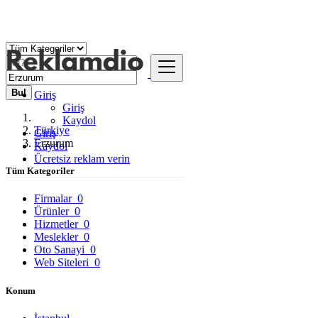
Bul
Giriş
Giriş
Kaydol
Türkiye
Giriş
Erzurum
Kaydol
Ücretsiz reklam verin
Tüm Kategoriler
Firmalar
0
Ürünler
0
Hizmetler
0
Meslekler
0
Oto Sanayi
0
Web Siteleri
0
Konum