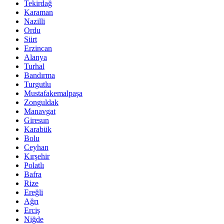
Tekirdağ
Karaman
Nazilli
Ordu
Siirt
Erzincan
Alanya
Turhal
Bandırma
Turgutlu
Mustafakemalpaşa
Zonguldak
Manavgat
Giresun
Karabük
Bolu
Ceyhan
Kırşehir
Polatlı
Bafra
Rize
Ereğli
Ağrı
Erciş
Niğde