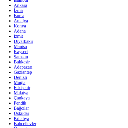
İstanbul
Ankara
İzmir
Bursa
Antalya
Konya
Adana
İzmit
Diyarbakır
Manisa
Kayseri
Samsun
Balıkesir
Adapazarı
Gaziantep
Denizli
Muğla
Eskişehir
Malatya
Çankaya
Pendik
Bağcılar
Üsküdar
Kütahya
Bahçelievler