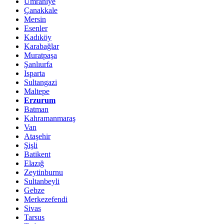
Ümraniye
Çanakkale
Mersin
Esenler
Kadıköy
Karabağlar
Muratpaşa
Şanlıurfa
Isparta
Sultangazi
Maltepe
Erzurum
Batman
Kahramanmaraş
Van
Ataşehir
Şişli
Batikent
Elazığ
Zeytinburnu
Sultanbeyli
Gebze
Merkezefendi
Sivas
Tarsus