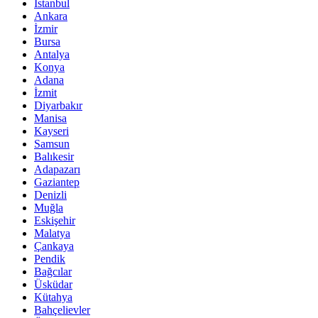
İstanbul
Ankara
İzmir
Bursa
Antalya
Konya
Adana
İzmit
Diyarbakır
Manisa
Kayseri
Samsun
Balıkesir
Adapazarı
Gaziantep
Denizli
Muğla
Eskişehir
Malatya
Çankaya
Pendik
Bağcılar
Üsküdar
Kütahya
Bahçelievler