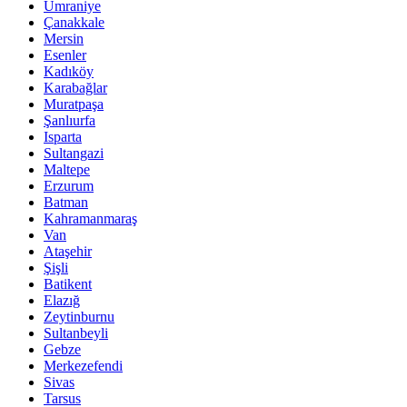
Ümraniye
Çanakkale
Mersin
Esenler
Kadıköy
Karabağlar
Muratpaşa
Şanlıurfa
Isparta
Sultangazi
Maltepe
Erzurum
Batman
Kahramanmaraş
Van
Ataşehir
Şişli
Batikent
Elazığ
Zeytinburnu
Sultanbeyli
Gebze
Merkezefendi
Sivas
Tarsus