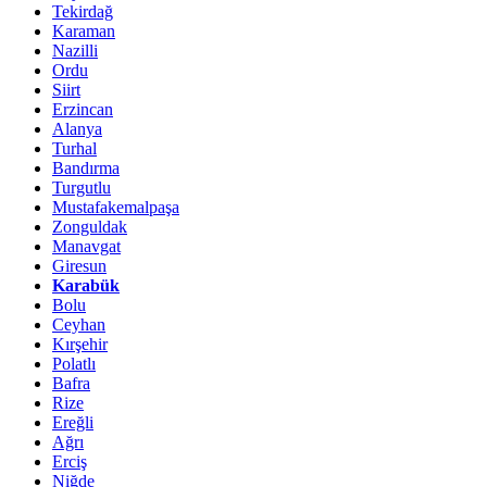
Tekirdağ
Karaman
Nazilli
Ordu
Siirt
Erzincan
Alanya
Turhal
Bandırma
Turgutlu
Mustafakemalpaşa
Zonguldak
Manavgat
Giresun
Karabük
Bolu
Ceyhan
Kırşehir
Polatlı
Bafra
Rize
Ereğli
Ağrı
Erciş
Niğde