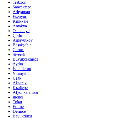
Trabzon
Sancaktepe
Adıyaman
Esenyurt
Kırıkkale
Antakya
Osmaniye
Çorlu
Arnavutköy
Başakşehir
Çorum
Siverek
Büyükçekmece
Aydın
İskenderun
Viranşehir
Uşak
Aksaray
Kızıltepe
Afyonkarahisar
İnegol
Tokat
Edirne
Derince
Beylikdüzü