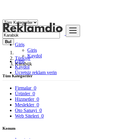
Bul
Giriş
Giriş
Kaydol
Türkiye
Giriş
Karabük
Kaydol
Ücretsiz reklam verin
Tüm Kategoriler
Firmalar
0
Ürünler
0
Hizmetler
0
Meslekler
0
Oto Sanayi
0
Web Siteleri
0
Konum