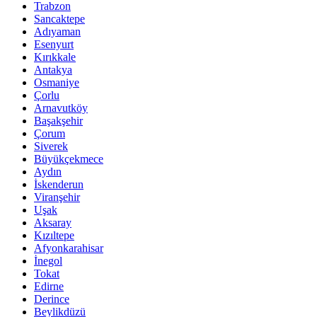
Trabzon
Sancaktepe
Adıyaman
Esenyurt
Kırıkkale
Antakya
Osmaniye
Çorlu
Arnavutköy
Başakşehir
Çorum
Siverek
Büyükçekmece
Aydın
İskenderun
Viranşehir
Uşak
Aksaray
Kızıltepe
Afyonkarahisar
İnegol
Tokat
Edirne
Derince
Beylikdüzü