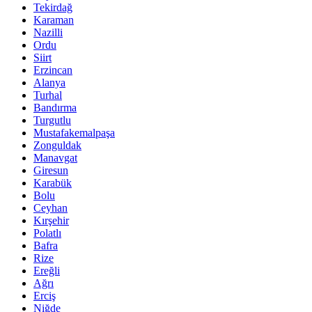
Tekirdağ
Karaman
Nazilli
Ordu
Siirt
Erzincan
Alanya
Turhal
Bandırma
Turgutlu
Mustafakemalpaşa
Zonguldak
Manavgat
Giresun
Karabük
Bolu
Ceyhan
Kırşehir
Polatlı
Bafra
Rize
Ereğli
Ağrı
Erciş
Niğde