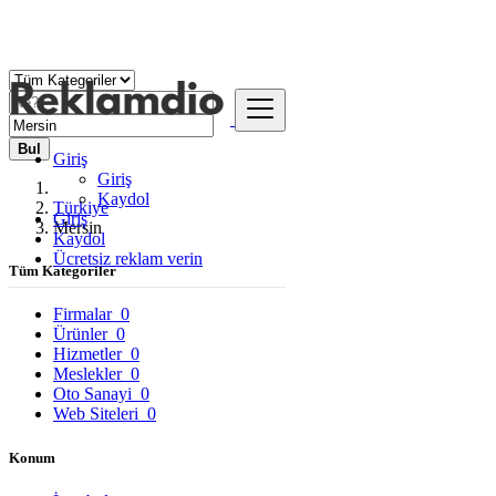
Bul
Giriş
Giriş
Kaydol
Türkiye
Giriş
Mersin
Kaydol
Ücretsiz reklam verin
Tüm Kategoriler
Firmalar
0
Ürünler
0
Hizmetler
0
Meslekler
0
Oto Sanayi
0
Web Siteleri
0
Konum