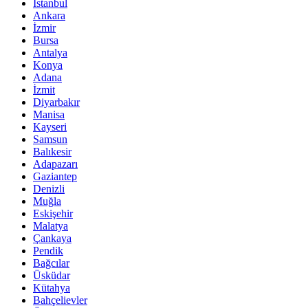
İstanbul
Ankara
İzmir
Bursa
Antalya
Konya
Adana
İzmit
Diyarbakır
Manisa
Kayseri
Samsun
Balıkesir
Adapazarı
Gaziantep
Denizli
Muğla
Eskişehir
Malatya
Çankaya
Pendik
Bağcılar
Üsküdar
Kütahya
Bahçelievler