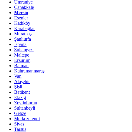
Ümraniye
Çanakkale
Mersin
Esenler
Kadıköy
Karabağlar
Muratpaşa
Şanlıurfa
Isparta
Sultangazi
Maltepe
Erzurum
Batman
Kahramanmaraş
Van
Ataşehir
Şişli
Batikent
Elazığ
Zeytinburnu
Sultanbeyli
Gebze
Merkezefendi
Sivas
Tarsus