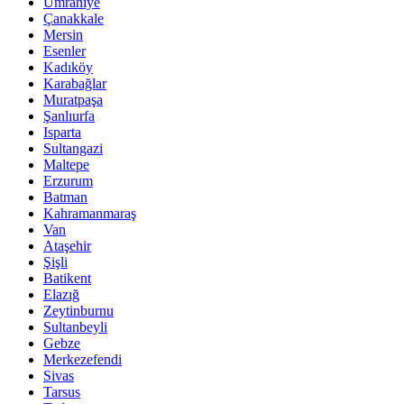
Ümraniye
Çanakkale
Mersin
Esenler
Kadıköy
Karabağlar
Muratpaşa
Şanlıurfa
Isparta
Sultangazi
Maltepe
Erzurum
Batman
Kahramanmaraş
Van
Ataşehir
Şişli
Batikent
Elazığ
Zeytinburnu
Sultanbeyli
Gebze
Merkezefendi
Sivas
Tarsus