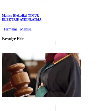
Manisa Elektrikçi TİMUR
ELEKTRİK AYDINLATMA
Firmalar
Manisa
Favoriye Ekle
1