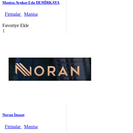
Manisa Avukat Eda DEMİRKAYA
Firmalar
Manisa
Favoriye Ekle
1
Noran İnşaat
Firmalar
Manisa