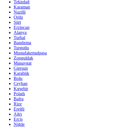
Tekirdağ
Karaman
Nazilli
Ordu
Siirt
Erzincan
Alanya
Turhal
Bandırma
Turgutlu
Mustafakemalpaşa
Zonguldak
Manavgat
Giresun
Karabük
Bolu
Ceyhan
Kırşehir
Polatlı
Bafra
Rize
Ereğli
Ağrı
Erciş
Niğde