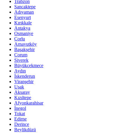
Trabzon
Sancaktepe
Adıyaman
Esenyurt
Kırıkkale
Antakya
Osmaniye
Çorlu
Arnavutköy
Başakşehir
Çorum
Siverek
Büyükçekmece
Aydın
İskenderun
Viranşehir
Uşak
Aksaray
Kızıltepe
Afyonkarahisar
İnegol
Tokat
Edirne
Derince
Beylikdüzü