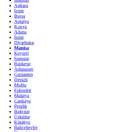
İstanbul
Ankara
İzmir
Bursa
Antalya
Konya
Adana
İzmit
Diyarbakır
Manisa
Kayseri
Samsun
Balıkesir
Adapazarı
Gaziantep
Denizli
Muğla
Eskişehir
Malatya
Çankaya
Pendik
Bağcılar
Üsküdar
Kütahya
Bahçelievler