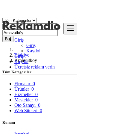
Bul
Giriş
Giriş
Kaydol
Türkiye
Giriş
Arnavutköy
Kaydol
Ücretsiz reklam verin
Tüm Kategoriler
Firmalar
0
Ürünler
0
Hizmetler
0
Meslekler
0
Oto Sanayi
0
Web Siteleri
0
Konum