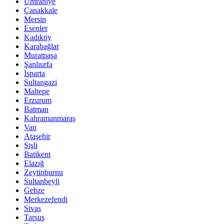
Ümraniye
Çanakkale
Mersin
Esenler
Kadıköy
Karabağlar
Muratpaşa
Şanlıurfa
Isparta
Sultangazi
Maltepe
Erzurum
Batman
Kahramanmaraş
Van
Ataşehir
Şişli
Batikent
Elazığ
Zeytinburnu
Sultanbeyli
Gebze
Merkezefendi
Sivas
Tarsus