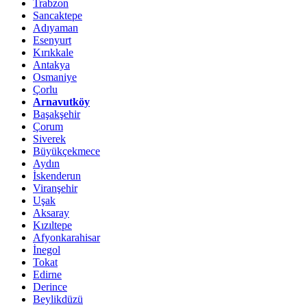
Trabzon
Sancaktepe
Adıyaman
Esenyurt
Kırıkkale
Antakya
Osmaniye
Çorlu
Arnavutköy
Başakşehir
Çorum
Siverek
Büyükçekmece
Aydın
İskenderun
Viranşehir
Uşak
Aksaray
Kızıltepe
Afyonkarahisar
İnegol
Tokat
Edirne
Derince
Beylikdüzü