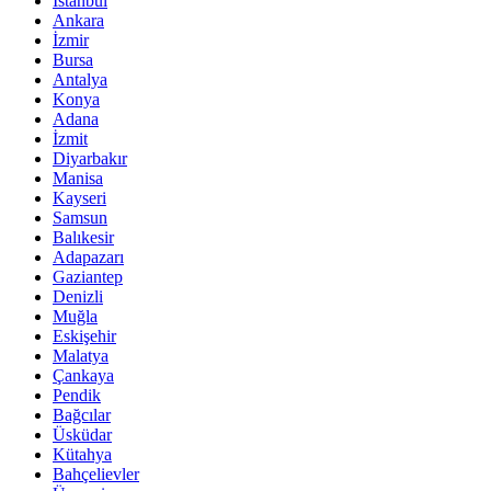
İstanbul
Ankara
İzmir
Bursa
Antalya
Konya
Adana
İzmit
Diyarbakır
Manisa
Kayseri
Samsun
Balıkesir
Adapazarı
Gaziantep
Denizli
Muğla
Eskişehir
Malatya
Çankaya
Pendik
Bağcılar
Üsküdar
Kütahya
Bahçelievler