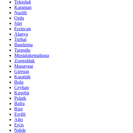
Tekirdağ
Karaman
Nazilli
Ordu
Siirt
Erzincan
Alanya
Turhal
Bandırma
Turgutlu
Mustafakemalpaşa
Zonguldak
Manavgat
Giresun
Karabük
Bolu
Ceyhan
Kırşehir
Polatlı
Bafra
Rize
Ereğli
Ağrı
Erciş
Niğde