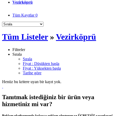
Vezirköprü
Tüm Kayıtlar
0
Tüm Listeler
»
Vezirköprü
Filtreler
Sırala
Sırala
Fiyat : Düşükten başla
Fiyat : Yüksekten başla
Tarihe göre
Henüz bu kritere uyan bir kayıt yok.
Tanıtmak istediğiniz bir ürün veya
hizmetiniz mi var?
Reklam platformunda kolayca reklam oluşturun ve ÜCRETSİZ yayınlayın!