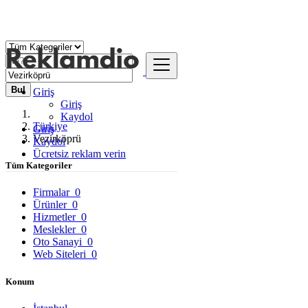
Bul
Giriş
Giriş
Kaydol
Türkiye
Giriş
Vezirköprü
Kaydol
Ücretsiz reklam verin
Tüm Kategoriler
Firmalar
0
Ürünler
0
Hizmetler
0
Meslekler
0
Oto Sanayi
0
Web Siteleri
0
Konum