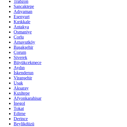
Trabzon
Sancaktepe
Adıyaman
Esenyurt
Kırıkkale
Antakya
Osmaniye
Çorlu
Arnavutköy
Başakşehir
Çorum
Siverek
Büyükçekmece
Aydın
İskenderun
Viranşehir
Uşak
Aksaray
Kızıltepe
Afyonkarahisar
İnegol
Tokat
Edirne
Derince
Beylikdüzü