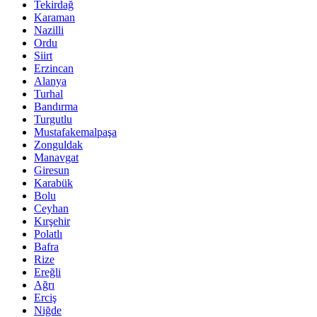
Tekirdağ
Karaman
Nazilli
Ordu
Siirt
Erzincan
Alanya
Turhal
Bandırma
Turgutlu
Mustafakemalpaşa
Zonguldak
Manavgat
Giresun
Karabük
Bolu
Ceyhan
Kırşehir
Polatlı
Bafra
Rize
Ereğli
Ağrı
Erciş
Niğde