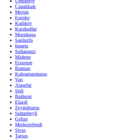
Ümraniye
Çanakkale
Mersin
Esenler
Kadıköy
Karabağlar
Muratpaşa
Şanlıurfa
Isparta
Sultangazi
Maltepe
Erzurum
Batman
Kahramanmaraş
Van
Ataşehir
Şişli
Batikent
Elazığ
Zeytinburnu
Sultanbeyli
Gebze
Merkezefendi
Sivas
Tarsus