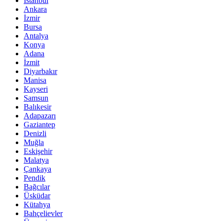
İstanbul
Ankara
İzmir
Bursa
Antalya
Konya
Adana
İzmit
Diyarbakır
Manisa
Kayseri
Samsun
Balıkesir
Adapazarı
Gaziantep
Denizli
Muğla
Eskişehir
Malatya
Çankaya
Pendik
Bağcılar
Üsküdar
Kütahya
Bahçelievler