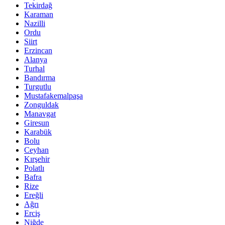
Tekirdağ
Karaman
Nazilli
Ordu
Siirt
Erzincan
Alanya
Turhal
Bandırma
Turgutlu
Mustafakemalpaşa
Zonguldak
Manavgat
Giresun
Karabük
Bolu
Ceyhan
Kırşehir
Polatlı
Bafra
Rize
Ereğli
Ağrı
Erciş
Niğde