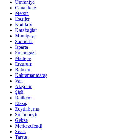
Ümraniye
Çanakkale
Mersin
Esenler
Kadıköy
Karabağlar
Muratpaşa
Şanlıurfa
Isparta
Sultangazi
Maltepe
Erzurum
Batman
Kahramanmaraş
Van
Ataşehir
Şişli
Batikent
Elazığ
Zeytinburnu
Sultanbeyli
Gebze
Merkezefendi
Sivas
Tarsus