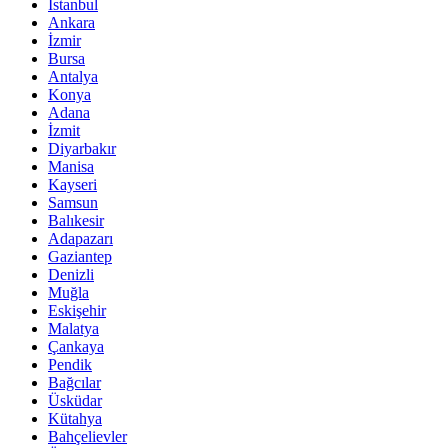
İstanbul
Ankara
İzmir
Bursa
Antalya
Konya
Adana
İzmit
Diyarbakır
Manisa
Kayseri
Samsun
Balıkesir
Adapazarı
Gaziantep
Denizli
Muğla
Eskişehir
Malatya
Çankaya
Pendik
Bağcılar
Üsküdar
Kütahya
Bahçelievler