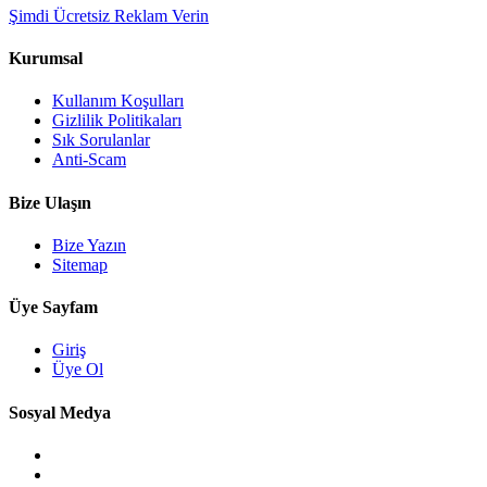
Şimdi Ücretsiz Reklam Verin
Kurumsal
Kullanım Koşulları
Gizlilik Politikaları
Sık Sorulanlar
Anti-Scam
Bize Ulaşın
Bize Yazın
Sitemap
Üye Sayfam
Giriş
Üye Ol
Sosyal Medya