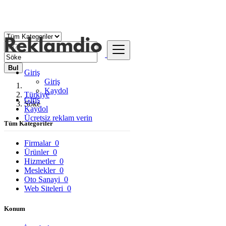
Bul
Giriş
Giriş
Kaydol
Türkiye
Giriş
Söke
Kaydol
Ücretsiz reklam verin
Tüm Kategoriler
Firmalar
0
Ürünler
0
Hizmetler
0
Meslekler
0
Oto Sanayi
0
Web Siteleri
0
Konum