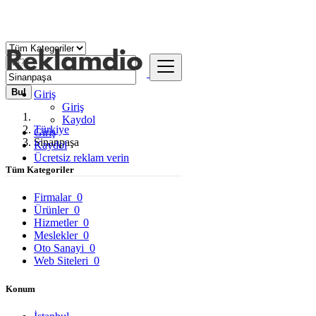
Bul
Giriş
Giriş
Kaydol
Türkiye
Giriş
Sinanpaşa
Kaydol
Ücretsiz reklam verin
Tüm Kategoriler
Firmalar
0
Ürünler
0
Hizmetler
0
Meslekler
0
Oto Sanayi
0
Web Siteleri
0
Konum