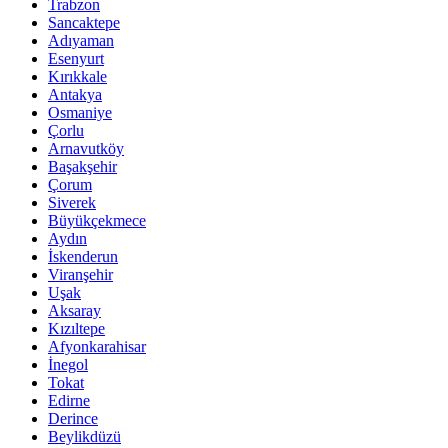
Trabzon
Sancaktepe
Adıyaman
Esenyurt
Kırıkkale
Antakya
Osmaniye
Çorlu
Arnavutköy
Başakşehir
Çorum
Siverek
Büyükçekmece
Aydın
İskenderun
Viranşehir
Uşak
Aksaray
Kızıltepe
Afyonkarahisar
İnegol
Tokat
Edirne
Derince
Beylikdüzü