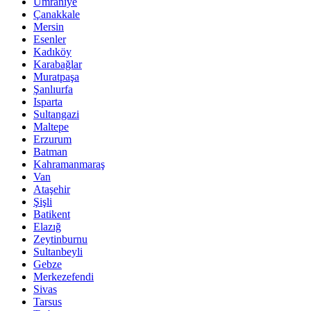
Ümraniye
Çanakkale
Mersin
Esenler
Kadıköy
Karabağlar
Muratpaşa
Şanlıurfa
Isparta
Sultangazi
Maltepe
Erzurum
Batman
Kahramanmaraş
Van
Ataşehir
Şişli
Batikent
Elazığ
Zeytinburnu
Sultanbeyli
Gebze
Merkezefendi
Sivas
Tarsus