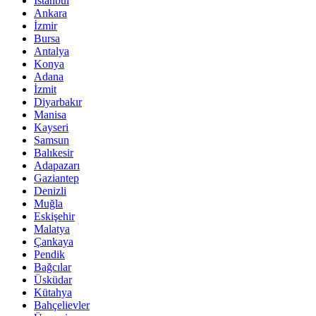
İstanbul
Ankara
İzmir
Bursa
Antalya
Konya
Adana
İzmit
Diyarbakır
Manisa
Kayseri
Samsun
Balıkesir
Adapazarı
Gaziantep
Denizli
Muğla
Eskişehir
Malatya
Çankaya
Pendik
Bağcılar
Üsküdar
Kütahya
Bahçelievler