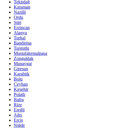
Tekirdağ
Karaman
Nazilli
Ordu
Siirt
Erzincan
Alanya
Turhal
Bandırma
Turgutlu
Mustafakemalpaşa
Zonguldak
Manavgat
Giresun
Karabük
Bolu
Ceyhan
Kırşehir
Polatlı
Bafra
Rize
Ereğli
Ağrı
Erciş
Niğde