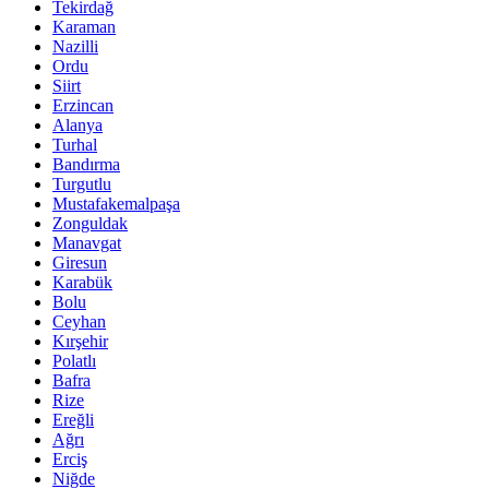
Tekirdağ
Karaman
Nazilli
Ordu
Siirt
Erzincan
Alanya
Turhal
Bandırma
Turgutlu
Mustafakemalpaşa
Zonguldak
Manavgat
Giresun
Karabük
Bolu
Ceyhan
Kırşehir
Polatlı
Bafra
Rize
Ereğli
Ağrı
Erciş
Niğde