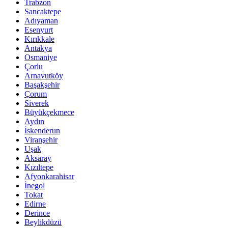
Trabzon
Sancaktepe
Adıyaman
Esenyurt
Kırıkkale
Antakya
Osmaniye
Çorlu
Arnavutköy
Başakşehir
Çorum
Siverek
Büyükçekmece
Aydın
İskenderun
Viranşehir
Uşak
Aksaray
Kızıltepe
Afyonkarahisar
İnegol
Tokat
Edirne
Derince
Beylikdüzü