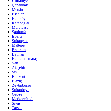
Ümraniye
Çanakkale
Mersin
Esenler
Kadıköy
Karabağlar
Muratpaşa
Şanlıurfa
Isparta
Sultangazi
Maltepe
Erzurum
Batman
Kahramanmaraş
Van
Ataşehir
Şişli
Batikent
Elazığ
Zeytinburnu
Sultanbeyli
Gebze
Merkezefendi
Sivas
Tarsus