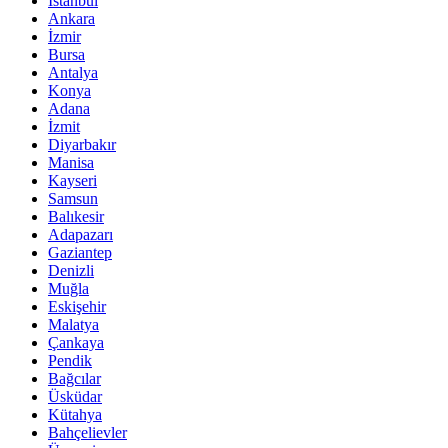
İstanbul
Ankara
İzmir
Bursa
Antalya
Konya
Adana
İzmit
Diyarbakır
Manisa
Kayseri
Samsun
Balıkesir
Adapazarı
Gaziantep
Denizli
Muğla
Eskişehir
Malatya
Çankaya
Pendik
Bağcılar
Üsküdar
Kütahya
Bahçelievler