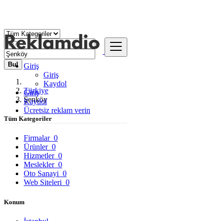
Bul
Giriş
Giriş
Kaydol
Türkiye
Giriş
Şenköy
Kaydol
Ücretsiz reklam verin
Tüm Kategoriler
Firmalar
0
Ürünler
0
Hizmetler
0
Meslekler
0
Oto Sanayi
0
Web Siteleri
0
Konum