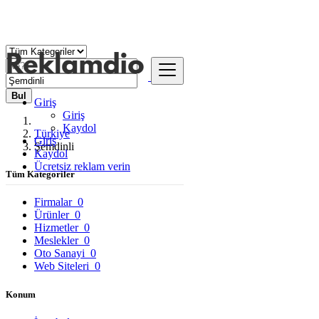
Bul
Giriş
Giriş
Kaydol
Türkiye
Giriş
Şemdinli
Kaydol
Ücretsiz reklam verin
Tüm Kategoriler
Firmalar
0
Ürünler
0
Hizmetler
0
Meslekler
0
Oto Sanayi
0
Web Siteleri
0
Konum