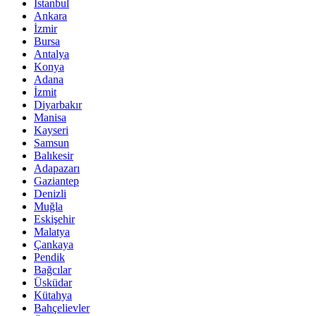
İstanbul
Ankara
İzmir
Bursa
Antalya
Konya
Adana
İzmit
Diyarbakır
Manisa
Kayseri
Samsun
Balıkesir
Adapazarı
Gaziantep
Denizli
Muğla
Eskişehir
Malatya
Çankaya
Pendik
Bağcılar
Üsküdar
Kütahya
Bahçelievler