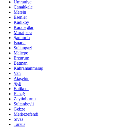
Ümraniye
Çanakkale
Mersin
Esenler
Kadıköy
Karabağlar
Muratpaşa
Şanlıurfa
Isparta
Sultangazi
Maltepe
Erzurum
Batman
Kahramanmaraş
Van
Ataşehir
Şişli
Batikent
Elazığ
Zeytinburnu
Sultanbeyli
Gebze
Merkezefendi
Sivas
Tarsus