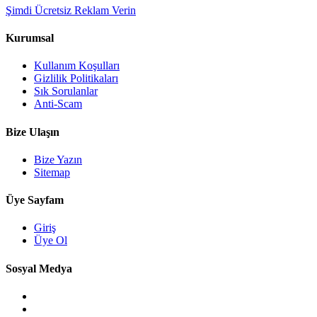
Şimdi Ücretsiz Reklam Verin
Kurumsal
Kullanım Koşulları
Gizlilik Politikaları
Sık Sorulanlar
Anti-Scam
Bize Ulaşın
Bize Yazın
Sitemap
Üye Sayfam
Giriş
Üye Ol
Sosyal Medya