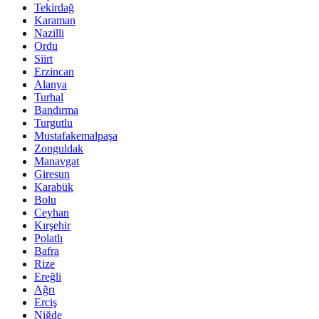
Tekirdağ
Karaman
Nazilli
Ordu
Siirt
Erzincan
Alanya
Turhal
Bandırma
Turgutlu
Mustafakemalpaşa
Zonguldak
Manavgat
Giresun
Karabük
Bolu
Ceyhan
Kırşehir
Polatlı
Bafra
Rize
Ereğli
Ağrı
Erciş
Niğde