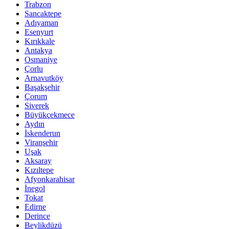
Trabzon
Sancaktepe
Adıyaman
Esenyurt
Kırıkkale
Antakya
Osmaniye
Çorlu
Arnavutköy
Başakşehir
Çorum
Siverek
Büyükçekmece
Aydın
İskenderun
Viranşehir
Uşak
Aksaray
Kızıltepe
Afyonkarahisar
İnegol
Tokat
Edirne
Derince
Beylikdüzü