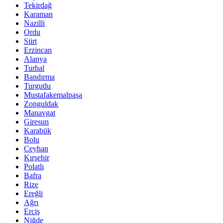
Tekirdağ
Karaman
Nazilli
Ordu
Siirt
Erzincan
Alanya
Turhal
Bandırma
Turgutlu
Mustafakemalpaşa
Zonguldak
Manavgat
Giresun
Karabük
Bolu
Ceyhan
Kırşehir
Polatlı
Bafra
Rize
Ereğli
Ağrı
Erciş
Niğde