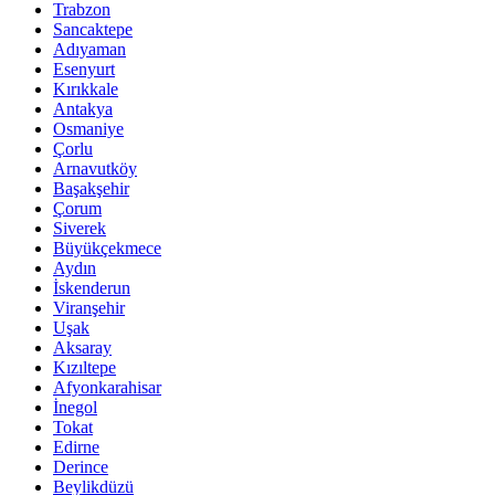
Trabzon
Sancaktepe
Adıyaman
Esenyurt
Kırıkkale
Antakya
Osmaniye
Çorlu
Arnavutköy
Başakşehir
Çorum
Siverek
Büyükçekmece
Aydın
İskenderun
Viranşehir
Uşak
Aksaray
Kızıltepe
Afyonkarahisar
İnegol
Tokat
Edirne
Derince
Beylikdüzü