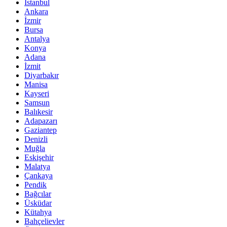
İstanbul
Ankara
İzmir
Bursa
Antalya
Konya
Adana
İzmit
Diyarbakır
Manisa
Kayseri
Samsun
Balıkesir
Adapazarı
Gaziantep
Denizli
Muğla
Eskişehir
Malatya
Çankaya
Pendik
Bağcılar
Üsküdar
Kütahya
Bahçelievler