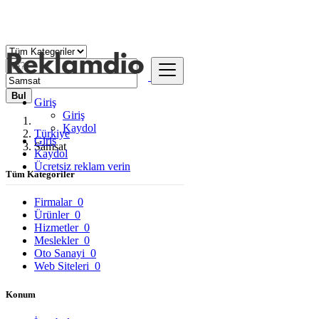
Bul
Giriş
Giriş
Kaydol
Türkiye
Giriş
Samsat
Kaydol
Ücretsiz reklam verin
Tüm Kategoriler
Firmalar
0
Ürünler
0
Hizmetler
0
Meslekler
0
Oto Sanayi
0
Web Siteleri
0
Konum