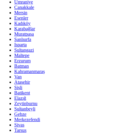
Ümraniye
Çanakkale
Mersin
Esenler
Kadıköy
Karabağlar
Muratpaşa
Şanlıurfa
Isparta
Sultangazi
Maltepe
Erzurum
Batman
Kahramanmaraş
Van
Ataşehir
Şişli
Batikent
Elazığ
Zeytinburnu
Sultanbeyli
Gebze
Merkezefendi
Sivas
Tarsus