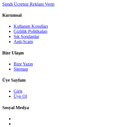
Şimdi Ücretsiz Reklam Verin
Kurumsal
Kullanım Koşulları
Gizlilik Politikaları
Sık Sorulanlar
Anti-Scam
Bize Ulaşın
Bize Yazın
Sitemap
Üye Sayfam
Giriş
Üye Ol
Sosyal Medya