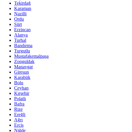
Tekirdağ
Karaman
Nazilli
Ordu
Siirt
Erzincan
Alanya
Turhal
Bandırma
Turgutlu
Mustafakemalpaşa
Zonguldak
Manavgat
Giresun
Karabük
Bolu
Ceyhan
Kırşehir
Polatlı
Bafra
Rize
Ereğli
Ağrı
Erciş
Niğde