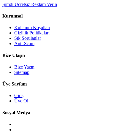
Şimdi Ücretsiz Reklam Verin
Kurumsal
Kullanım Koşulları
Gizlilik Politikaları
Sık Sorulanlar
Anti-Scam
Bize Ulaşın
Bize Yazın
Sitemap
Üye Sayfam
Giriş
Üye Ol
Sosyal Medya