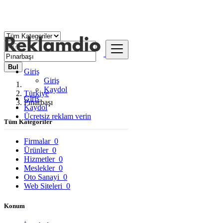
Bul
Giriş
Giriş
Kaydol
Türkiye
Giriş
Pınarbaşı
Kaydol
Ücretsiz reklam verin
Tüm Kategoriler
Firmalar
0
Ürünler
0
Hizmetler
0
Meslekler
0
Oto Sanayi
0
Web Siteleri
0
Konum