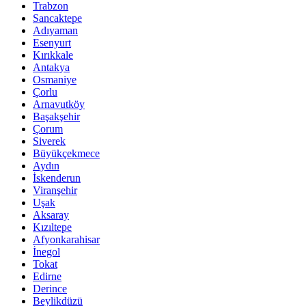
Trabzon
Sancaktepe
Adıyaman
Esenyurt
Kırıkkale
Antakya
Osmaniye
Çorlu
Arnavutköy
Başakşehir
Çorum
Siverek
Büyükçekmece
Aydın
İskenderun
Viranşehir
Uşak
Aksaray
Kızıltepe
Afyonkarahisar
İnegol
Tokat
Edirne
Derince
Beylikdüzü