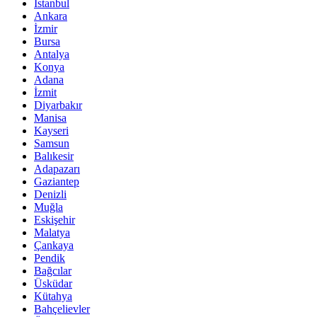
İstanbul
Ankara
İzmir
Bursa
Antalya
Konya
Adana
İzmit
Diyarbakır
Manisa
Kayseri
Samsun
Balıkesir
Adapazarı
Gaziantep
Denizli
Muğla
Eskişehir
Malatya
Çankaya
Pendik
Bağcılar
Üsküdar
Kütahya
Bahçelievler