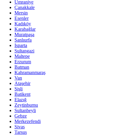
Ümraniye
Çanakkale
Mersin
Esenler
Kadıköy
Karabağlar
Muratpaşa
Şanlıurfa
Isparta
Sultangazi
Maltepe
Erzurum
Batman
Kahramanmaraş
Van
Ataşehir
Şişli
Batikent
Elazığ
Zeytinburnu
Sultanbeyli
Gebze
Merkezefendi
Sivas
Tarsus