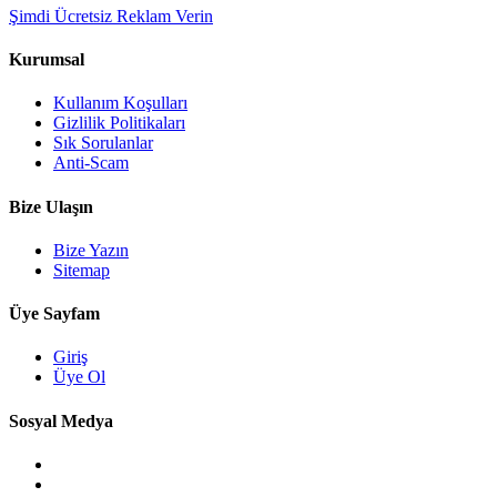
Şimdi Ücretsiz Reklam Verin
Kurumsal
Kullanım Koşulları
Gizlilik Politikaları
Sık Sorulanlar
Anti-Scam
Bize Ulaşın
Bize Yazın
Sitemap
Üye Sayfam
Giriş
Üye Ol
Sosyal Medya