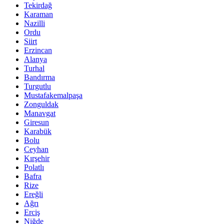
Tekirdağ
Karaman
Nazilli
Ordu
Siirt
Erzincan
Alanya
Turhal
Bandırma
Turgutlu
Mustafakemalpaşa
Zonguldak
Manavgat
Giresun
Karabük
Bolu
Ceyhan
Kırşehir
Polatlı
Bafra
Rize
Ereğli
Ağrı
Erciş
Niğde