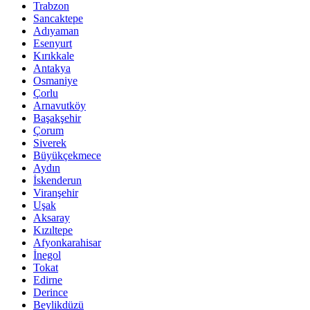
Trabzon
Sancaktepe
Adıyaman
Esenyurt
Kırıkkale
Antakya
Osmaniye
Çorlu
Arnavutköy
Başakşehir
Çorum
Siverek
Büyükçekmece
Aydın
İskenderun
Viranşehir
Uşak
Aksaray
Kızıltepe
Afyonkarahisar
İnegol
Tokat
Edirne
Derince
Beylikdüzü