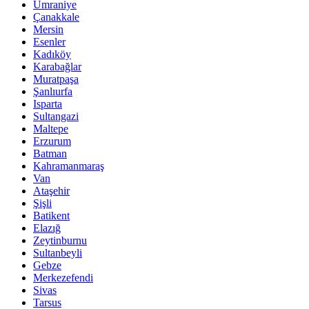
Ümraniye
Çanakkale
Mersin
Esenler
Kadıköy
Karabağlar
Muratpaşa
Şanlıurfa
Isparta
Sultangazi
Maltepe
Erzurum
Batman
Kahramanmaraş
Van
Ataşehir
Şişli
Batikent
Elazığ
Zeytinburnu
Sultanbeyli
Gebze
Merkezefendi
Sivas
Tarsus