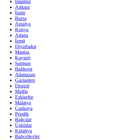
İstanbul
Ankara
İzmir
Bursa
Antalya
Konya
Adana
İzmit
Diyarbakır
Manisa
Kayseri
Samsun
Balıkesir
Adapazarı
Gaziantep
Denizli
Muğla
Eskişehir
Malatya
Çankaya
Pendik
Bağcılar
Üsküdar
Kütahya
Bahçelievler