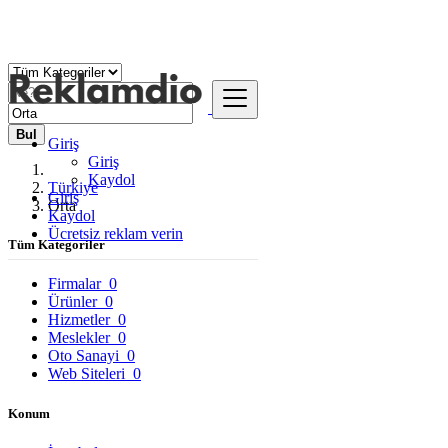
Bul
Giriş
Giriş
Kaydol
Türkiye
Giriş
Orta
Kaydol
Ücretsiz reklam verin
Tüm Kategoriler
Firmalar
0
Ürünler
0
Hizmetler
0
Meslekler
0
Oto Sanayi
0
Web Siteleri
0
Konum