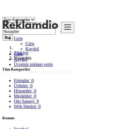
Bul
Giriş
Giriş
Kaydol
Türkiye
Giriş
Nusaybin
Kaydol
Ücretsiz reklam verin
Tüm Kategoriler
Firmalar
0
Ürünler
0
Hizmetler
0
Meslekler
0
Oto Sanayi
0
Web Siteleri
0
Konum