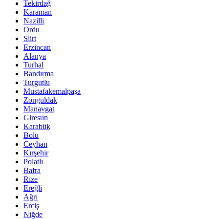
Tekirdağ
Karaman
Nazilli
Ordu
Siirt
Erzincan
Alanya
Turhal
Bandırma
Turgutlu
Mustafakemalpaşa
Zonguldak
Manavgat
Giresun
Karabük
Bolu
Ceyhan
Kırşehir
Polatlı
Bafra
Rize
Ereğli
Ağrı
Erciş
Niğde