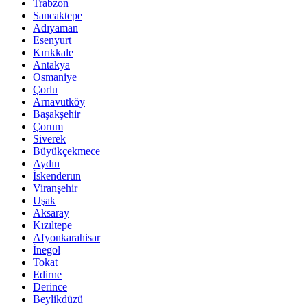
Trabzon
Sancaktepe
Adıyaman
Esenyurt
Kırıkkale
Antakya
Osmaniye
Çorlu
Arnavutköy
Başakşehir
Çorum
Siverek
Büyükçekmece
Aydın
İskenderun
Viranşehir
Uşak
Aksaray
Kızıltepe
Afyonkarahisar
İnegol
Tokat
Edirne
Derince
Beylikdüzü