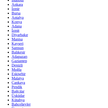
İstanbul
Ankara
İzmir
Bursa
Antalya
Konya
Adana
İzmit
Diyarbakır
Manisa
Kayseri
Samsun
Balıkesir
Adapazarı
Gaziantep
Denizli
Muğla
Eskişehir
Malatya
Çankaya
Pendik
Bağcılar
Üsküdar
Kütahya
Bahçelievler