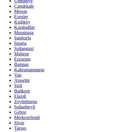
Ümraniye
Çanakkale
Mersin
Esenler
Kadıköy
Karabağlar
Muratpaşa
Şanlıurfa
Isparta
Sultangazi
Maltepe
Erzurum
Batman
Kahramanmaraş
Van
Ataşehir
Şişli
Batikent
Elazığ
Zeytinburnu
Sultanbeyli
Gebze
Merkezefendi
Sivas
Tarsus