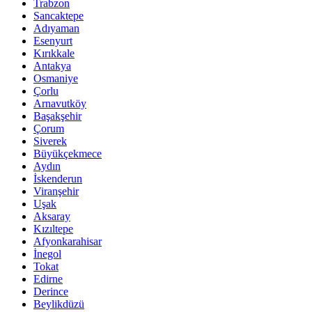
Trabzon
Sancaktepe
Adıyaman
Esenyurt
Kırıkkale
Antakya
Osmaniye
Çorlu
Arnavutköy
Başakşehir
Çorum
Siverek
Büyükçekmece
Aydın
İskenderun
Viranşehir
Uşak
Aksaray
Kızıltepe
Afyonkarahisar
İnegol
Tokat
Edirne
Derince
Beylikdüzü