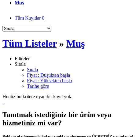
Muş
Tüm Kayıtlar
0
Tüm Listeler
»
Muş
Filtreler
Sırala
Sırala
Fiyat : Düşükten başla
Fiyat : Yüksekten başla
Tarihe göre
Henüz bu kritere uyan bir kayıt yok.
Tanıtmak istediğiniz bir ürün veya
hizmetiniz mi var?
Reklam platformunda kolayca reklam oluşturun ve ÜCRETSİZ yayınlayın!