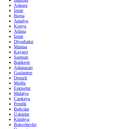
İstanbul
Ankara
İzmir
Bursa
Antalya
Konya
Adana
İzmit
Diyarbakır
Manisa
Kayseri
Samsun
Balıkesir
Adapazarı
Gaziantep
Denizli
Muğla
Eskişehir
Malatya
Çankaya
Pendik
Bağcılar
Üsküdar
Kütahya
Bahçelievler