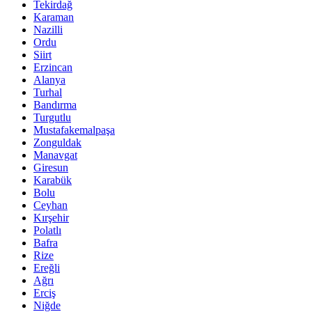
Tekirdağ
Karaman
Nazilli
Ordu
Siirt
Erzincan
Alanya
Turhal
Bandırma
Turgutlu
Mustafakemalpaşa
Zonguldak
Manavgat
Giresun
Karabük
Bolu
Ceyhan
Kırşehir
Polatlı
Bafra
Rize
Ereğli
Ağrı
Erciş
Niğde