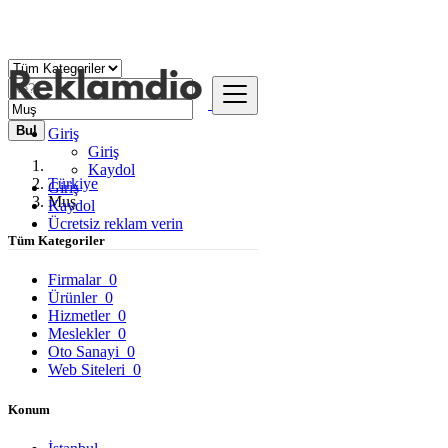
Bul
Giriş
Giriş
Kaydol
Türkiye
Giriş
Muş
Kaydol
Ücretsiz reklam verin
Tüm Kategoriler
Firmalar
0
Ürünler
0
Hizmetler
0
Meslekler
0
Oto Sanayi
0
Web Siteleri
0
Konum