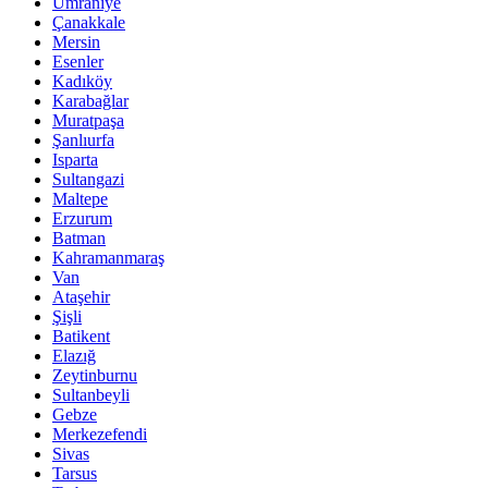
Ümraniye
Çanakkale
Mersin
Esenler
Kadıköy
Karabağlar
Muratpaşa
Şanlıurfa
Isparta
Sultangazi
Maltepe
Erzurum
Batman
Kahramanmaraş
Van
Ataşehir
Şişli
Batikent
Elazığ
Zeytinburnu
Sultanbeyli
Gebze
Merkezefendi
Sivas
Tarsus