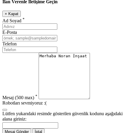
İlan Verenle İletişime Geçin
×
Kapat
*
Ad Soyad
E-Posta
Telefon
*
Mesaj
(500 max)
Robotları sevmiyoruz :(
Lütfen yukarıdaki resimde gösterilen güvenlik kodunu aşağıdaki
alana giriniz:
Mesaj Gönder
İptal