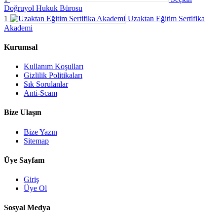
Doğruyol Hukuk Bürosu
1
Uzaktan Eğitim Sertifika
Akademi
Kurumsal
Kullanım Koşulları
Gizlilik Politikaları
Sık Sorulanlar
Anti-Scam
Bize Ulaşın
Bize Yazın
Sitemap
Üye Sayfam
Giriş
Üye Ol
Sosyal Medya