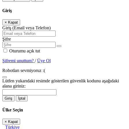
Giriş
×
Kapat
Giriş (Email veya Telefon)
Şifre
Oturumu açık tut
Şifremi unuttum?
/
Üye Ol
Robotları sevmiyoruz :(
Lütfen yukarıdaki resimde gösterilen güvenlik kodunu aşağıdaki
alana giriniz:
Giriş
İptal
Ülke Seçin
×
Kapat
Türkiye