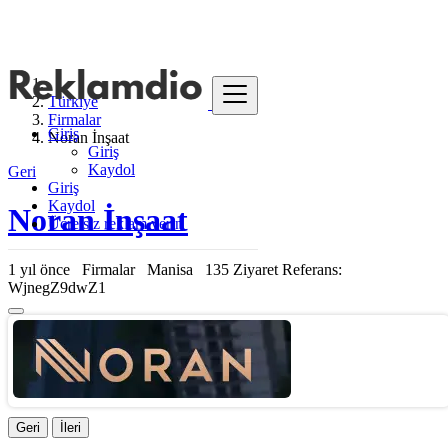
Türkiye
Firmalar
Giriş
Noran İnşaat
Giriş
Kaydol
Geri
Giriş
Kaydol
Noran İnşaat
Ücretsiz reklam verin
1 yıl önce
Firmalar
Manisa
135 Ziyaret
Referans:
WjnegZ9dwZ1
Geri
İleri