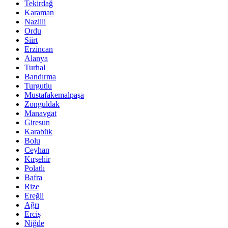
Tekirdağ
Karaman
Nazilli
Ordu
Siirt
Erzincan
Alanya
Turhal
Bandırma
Turgutlu
Mustafakemalpaşa
Zonguldak
Manavgat
Giresun
Karabük
Bolu
Ceyhan
Kırşehir
Polatlı
Bafra
Rize
Ereğli
Ağrı
Erciş
Niğde