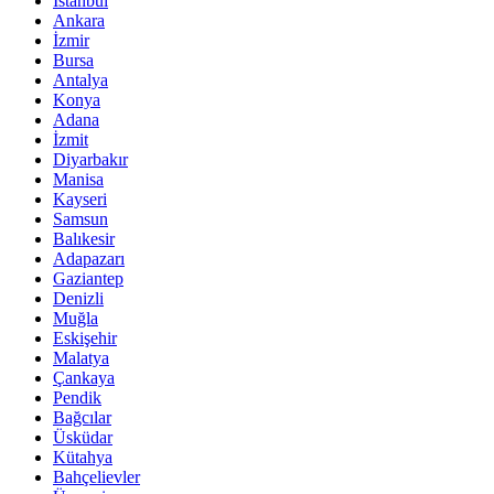
İstanbul
Ankara
İzmir
Bursa
Antalya
Konya
Adana
İzmit
Diyarbakır
Manisa
Kayseri
Samsun
Balıkesir
Adapazarı
Gaziantep
Denizli
Muğla
Eskişehir
Malatya
Çankaya
Pendik
Bağcılar
Üsküdar
Kütahya
Bahçelievler