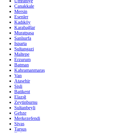
Ümraniye
Çanakkale
Mersin
Esenler
Kadıköy
Karabağlar
Muratpaşa
Şanlıurfa
Isparta
Sultangazi
Maltepe
Erzurum
Batman
Kahramanmaraş
Van
Ataşehir
Şişli
Batikent
Elazığ
Zeytinburnu
Sultanbeyli
Gebze
Merkezefendi
Sivas
Tarsus