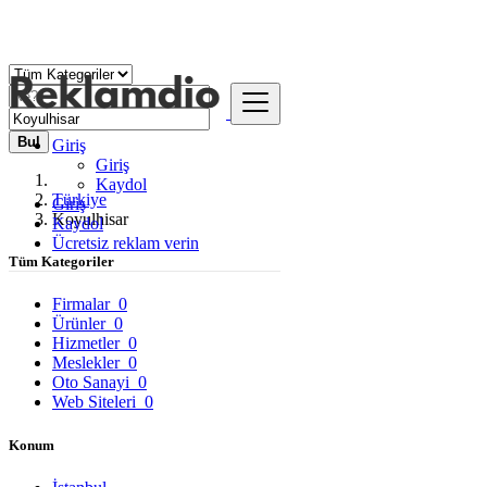
Bul
Giriş
Giriş
Kaydol
Türkiye
Giriş
Koyulhisar
Kaydol
Ücretsiz reklam verin
Tüm Kategoriler
Firmalar
0
Ürünler
0
Hizmetler
0
Meslekler
0
Oto Sanayi
0
Web Siteleri
0
Konum