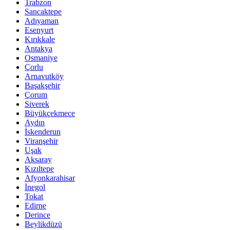
Trabzon
Sancaktepe
Adıyaman
Esenyurt
Kırıkkale
Antakya
Osmaniye
Çorlu
Arnavutköy
Başakşehir
Çorum
Siverek
Büyükçekmece
Aydın
İskenderun
Viranşehir
Uşak
Aksaray
Kızıltepe
Afyonkarahisar
İnegol
Tokat
Edirne
Derince
Beylikdüzü