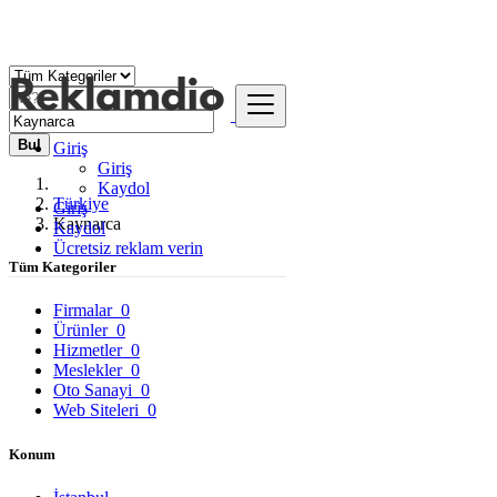
Bul
Giriş
Giriş
Kaydol
Türkiye
Giriş
Kaynarca
Kaydol
Ücretsiz reklam verin
Tüm Kategoriler
Firmalar
0
Ürünler
0
Hizmetler
0
Meslekler
0
Oto Sanayi
0
Web Siteleri
0
Konum