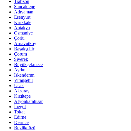
Trabzon
Sancaktepe
Adıyaman
Esenyurt
Kırıkkale
Antakya
Osmaniye
Çorlu
Arnavutköy
Başakşehir
Çorum
Siverek
Büyükçekmece
Aydın
İskenderun
Viranşehir
Uşak
Aksaray
Kızıltepe
Afyonkarahisar
İnegol
Tokat
Edirne
Derince
Beylikdüzü