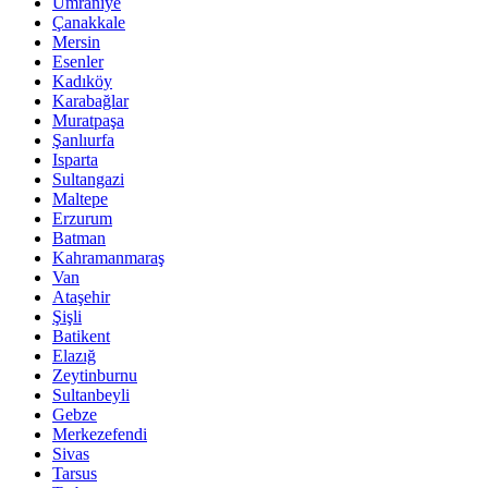
Ümraniye
Çanakkale
Mersin
Esenler
Kadıköy
Karabağlar
Muratpaşa
Şanlıurfa
Isparta
Sultangazi
Maltepe
Erzurum
Batman
Kahramanmaraş
Van
Ataşehir
Şişli
Batikent
Elazığ
Zeytinburnu
Sultanbeyli
Gebze
Merkezefendi
Sivas
Tarsus