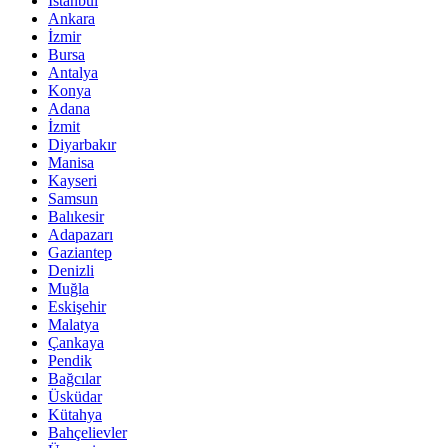
İstanbul
Ankara
İzmir
Bursa
Antalya
Konya
Adana
İzmit
Diyarbakır
Manisa
Kayseri
Samsun
Balıkesir
Adapazarı
Gaziantep
Denizli
Muğla
Eskişehir
Malatya
Çankaya
Pendik
Bağcılar
Üsküdar
Kütahya
Bahçelievler