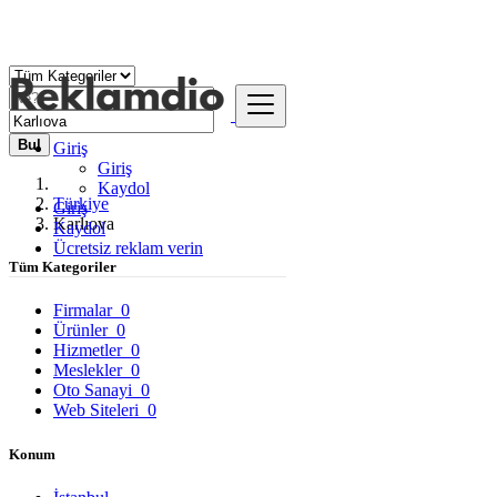
Bul
Giriş
Giriş
Kaydol
Türkiye
Giriş
Karlıova
Kaydol
Ücretsiz reklam verin
Tüm Kategoriler
Firmalar
0
Ürünler
0
Hizmetler
0
Meslekler
0
Oto Sanayi
0
Web Siteleri
0
Konum