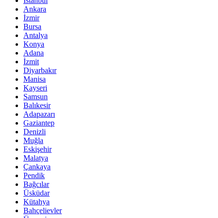
İstanbul
Ankara
İzmir
Bursa
Antalya
Konya
Adana
İzmit
Diyarbakır
Manisa
Kayseri
Samsun
Balıkesir
Adapazarı
Gaziantep
Denizli
Muğla
Eskişehir
Malatya
Çankaya
Pendik
Bağcılar
Üsküdar
Kütahya
Bahçelievler