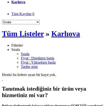
Karlıova
Tüm Kayıtlar
0
Tüm Listeler
»
Karlıova
Filtreler
Sırala
Sırala
Fiyat : Düşükten başla
Fiyat : Yüksekten başla
Tarihe göre
Henüz bu kritere uyan bir kayıt yok.
Tanıtmak istediğiniz bir ürün veya
hizmetiniz mi var?
Reklam platformunda kolayca reklam oluşturun ve ÜCRETSİZ yayınlayın!