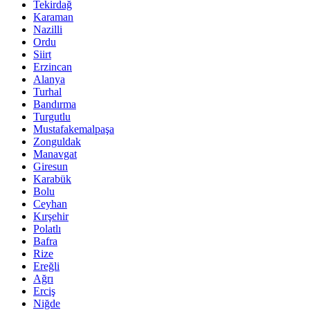
Tekirdağ
Karaman
Nazilli
Ordu
Siirt
Erzincan
Alanya
Turhal
Bandırma
Turgutlu
Mustafakemalpaşa
Zonguldak
Manavgat
Giresun
Karabük
Bolu
Ceyhan
Kırşehir
Polatlı
Bafra
Rize
Ereğli
Ağrı
Erciş
Niğde