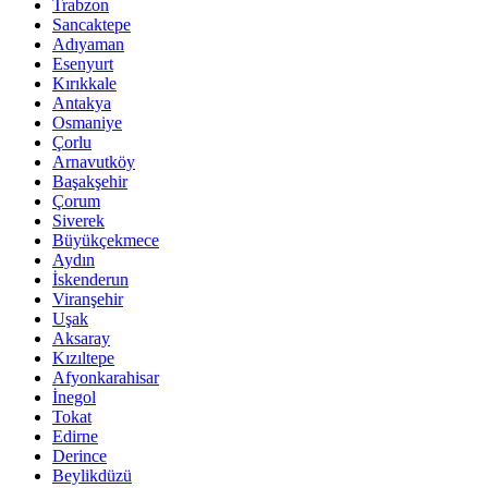
Trabzon
Sancaktepe
Adıyaman
Esenyurt
Kırıkkale
Antakya
Osmaniye
Çorlu
Arnavutköy
Başakşehir
Çorum
Siverek
Büyükçekmece
Aydın
İskenderun
Viranşehir
Uşak
Aksaray
Kızıltepe
Afyonkarahisar
İnegol
Tokat
Edirne
Derince
Beylikdüzü