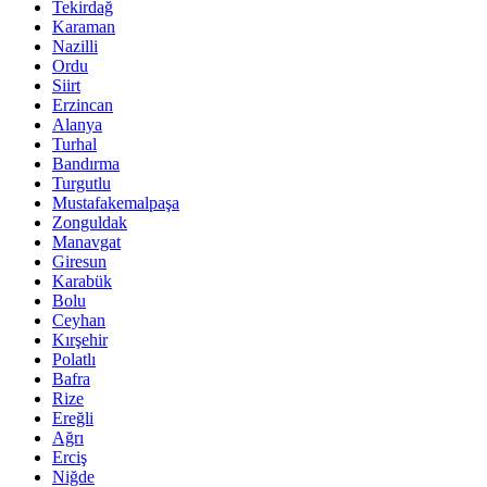
Tekirdağ
Karaman
Nazilli
Ordu
Siirt
Erzincan
Alanya
Turhal
Bandırma
Turgutlu
Mustafakemalpaşa
Zonguldak
Manavgat
Giresun
Karabük
Bolu
Ceyhan
Kırşehir
Polatlı
Bafra
Rize
Ereğli
Ağrı
Erciş
Niğde