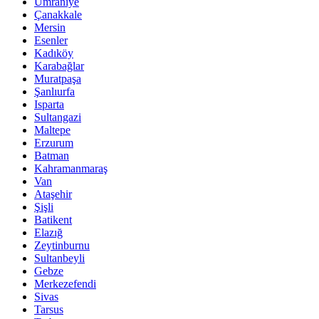
Ümraniye
Çanakkale
Mersin
Esenler
Kadıköy
Karabağlar
Muratpaşa
Şanlıurfa
Isparta
Sultangazi
Maltepe
Erzurum
Batman
Kahramanmaraş
Van
Ataşehir
Şişli
Batikent
Elazığ
Zeytinburnu
Sultanbeyli
Gebze
Merkezefendi
Sivas
Tarsus