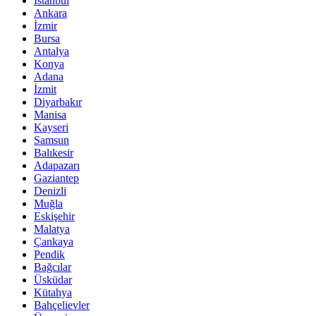
İstanbul
Ankara
İzmir
Bursa
Antalya
Konya
Adana
İzmit
Diyarbakır
Manisa
Kayseri
Samsun
Balıkesir
Adapazarı
Gaziantep
Denizli
Muğla
Eskişehir
Malatya
Çankaya
Pendik
Bağcılar
Üsküdar
Kütahya
Bahçelievler