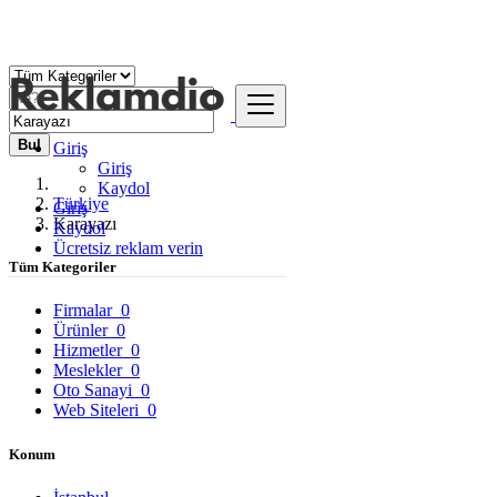
Bul
Giriş
Giriş
Kaydol
Türkiye
Giriş
Karayazı
Kaydol
Ücretsiz reklam verin
Tüm Kategoriler
Firmalar
0
Ürünler
0
Hizmetler
0
Meslekler
0
Oto Sanayi
0
Web Siteleri
0
Konum