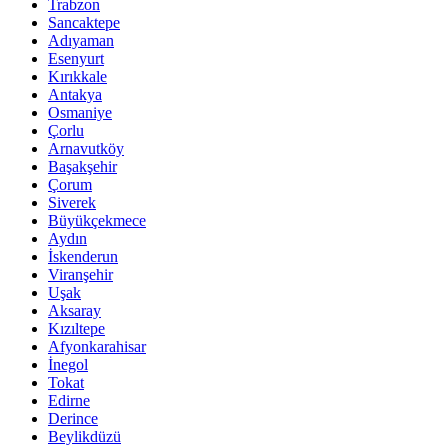
Trabzon
Sancaktepe
Adıyaman
Esenyurt
Kırıkkale
Antakya
Osmaniye
Çorlu
Arnavutköy
Başakşehir
Çorum
Siverek
Büyükçekmece
Aydın
İskenderun
Viranşehir
Uşak
Aksaray
Kızıltepe
Afyonkarahisar
İnegol
Tokat
Edirne
Derince
Beylikdüzü