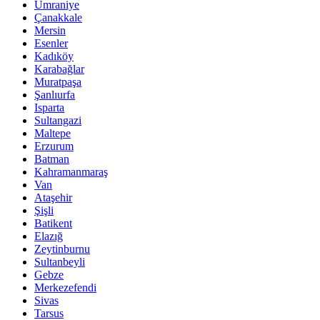
Ümraniye
Çanakkale
Mersin
Esenler
Kadıköy
Karabağlar
Muratpaşa
Şanlıurfa
Isparta
Sultangazi
Maltepe
Erzurum
Batman
Kahramanmaraş
Van
Ataşehir
Şişli
Batikent
Elazığ
Zeytinburnu
Sultanbeyli
Gebze
Merkezefendi
Sivas
Tarsus