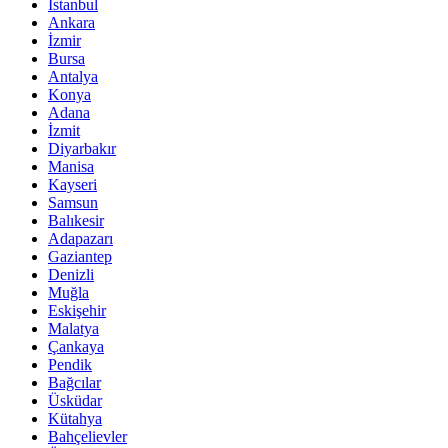
İstanbul
Ankara
İzmir
Bursa
Antalya
Konya
Adana
İzmit
Diyarbakır
Manisa
Kayseri
Samsun
Balıkesir
Adapazarı
Gaziantep
Denizli
Muğla
Eskişehir
Malatya
Çankaya
Pendik
Bağcılar
Üsküdar
Kütahya
Bahçelievler