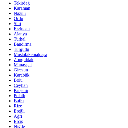
Tekirdağ
Karaman
Nazilli
Ordu
Siirt
Erzincan
Alanya
Turhal
Bandırma
Turgutlu
Mustafakemalpaşa
Zonguldak
Manavgat
Giresun
Karabük
Bolu
Ceyhan
Kırşehir
Polatlı
Bafra
Rize
Ereğli
Ağrı
Erciş
Niğde