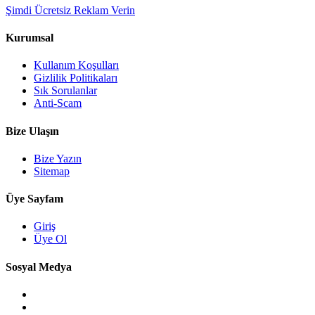
Şimdi Ücretsiz Reklam Verin
Kurumsal
Kullanım Koşulları
Gizlilik Politikaları
Sık Sorulanlar
Anti-Scam
Bize Ulaşın
Bize Yazın
Sitemap
Üye Sayfam
Giriş
Üye Ol
Sosyal Medya