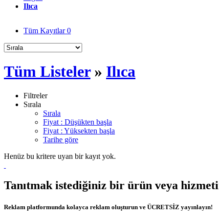
Ilıca
Tüm Kayıtlar
0
Tüm Listeler
»
Ilıca
Filtreler
Sırala
Sırala
Fiyat : Düşükten başla
Fiyat : Yüksekten başla
Tarihe göre
Henüz bu kritere uyan bir kayıt yok.
Tanıtmak istediğiniz bir ürün veya hizmet
Reklam platformunda kolayca reklam oluşturun ve ÜCRETSİZ yayınlayın!