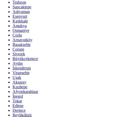
Trabzon
Sancaktepe
Adıyaman
Esenyurt
Kırıkkale
Antakya
Osmaniye
Çorlu
Arnavutköy
Başakşehir
Çorum
Siverek
Büyükçekmece
Aydın
İskenderun
Viranşehir
Uşak
Aksaray
Kızıltepe
Afyonkarahisar
İnegol
Tokat
Edirne
Derince
Beylikdüzü