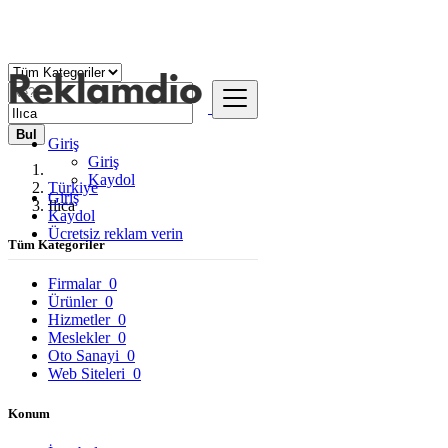
Bul
Giriş
Giriş
Kaydol
Türkiye
Giriş
Ilıca
Kaydol
Ücretsiz reklam verin
Tüm Kategoriler
Firmalar
0
Ürünler
0
Hizmetler
0
Meslekler
0
Oto Sanayi
0
Web Siteleri
0
Konum