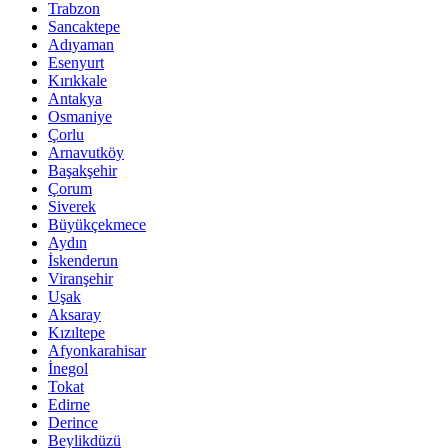
Trabzon
Sancaktepe
Adıyaman
Esenyurt
Kırıkkale
Antakya
Osmaniye
Çorlu
Arnavutköy
Başakşehir
Çorum
Siverek
Büyükçekmece
Aydın
İskenderun
Viranşehir
Uşak
Aksaray
Kızıltepe
Afyonkarahisar
İnegol
Tokat
Edirne
Derince
Beylikdüzü