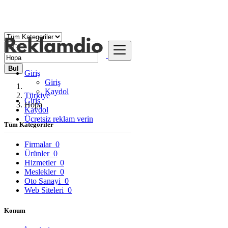
Bul
Giriş
Giriş
Kaydol
Türkiye
Giriş
Hopa
Kaydol
Ücretsiz reklam verin
Tüm Kategoriler
Firmalar
0
Ürünler
0
Hizmetler
0
Meslekler
0
Oto Sanayi
0
Web Siteleri
0
Konum