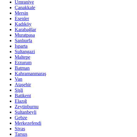
Ümraniye
Çanakkale
Mersin
Esenler
Kadıköy
Karabağlar
Muratpaşa
Şanlıurfa
Isparta
Sultangazi
Maltepe
Erzurum
Batman
Kahramanmaraş
Van
Ataşehir
Şişli
Batikent
Elazığ
Zeytinburnu
Sultanbeyli
Gebze
Merkezefendi
Sivas
Tarsus