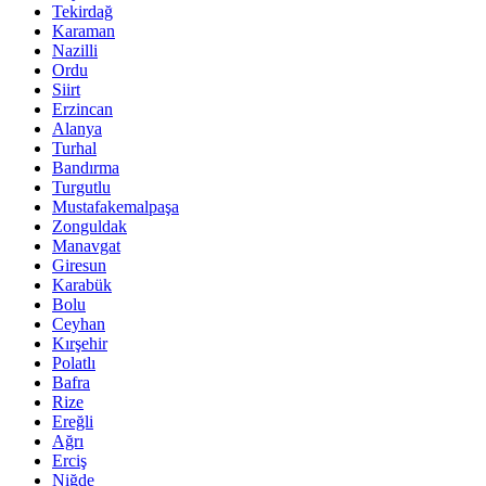
Tekirdağ
Karaman
Nazilli
Ordu
Siirt
Erzincan
Alanya
Turhal
Bandırma
Turgutlu
Mustafakemalpaşa
Zonguldak
Manavgat
Giresun
Karabük
Bolu
Ceyhan
Kırşehir
Polatlı
Bafra
Rize
Ereğli
Ağrı
Erciş
Niğde