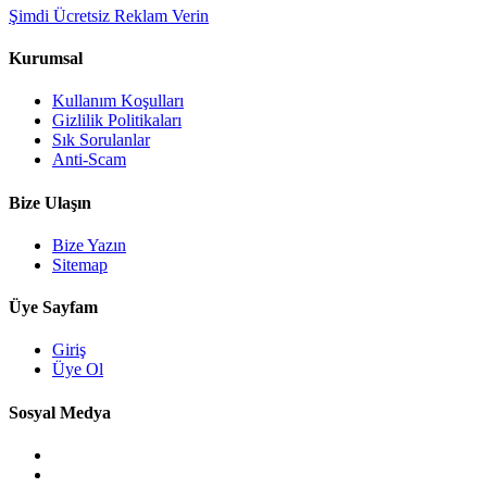
Şimdi Ücretsiz Reklam Verin
Kurumsal
Kullanım Koşulları
Gizlilik Politikaları
Sık Sorulanlar
Anti-Scam
Bize Ulaşın
Bize Yazın
Sitemap
Üye Sayfam
Giriş
Üye Ol
Sosyal Medya