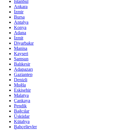
İstanbul
Ankara
İzmir
Bursa
Antalya
Konya
Adana
İzmit
Diyarbakır
Manisa
Kayseri
Samsun
Balıkesir
Adapazarı
Gaziantep
Denizli
Muğla
Eskişehir
Malatya
Çankaya
Pendik
Bağcılar
Üsküdar
Kütahya
Bahçelievler