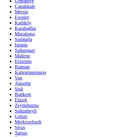
Ümraniye
Çanakkale
Mersin
Esenler
Kadıköy
Karabağlar
Muratpaşa
Şanlıurfa
Isparta
Sultangazi
Maltepe
Erzurum
Batman
Kahramanmaraş
Van
Ataşehir
Şişli
Batikent
Elazığ
Zeytinburnu
Sultanbeyli
Gebze
Merkezefendi
Sivas
Tarsus