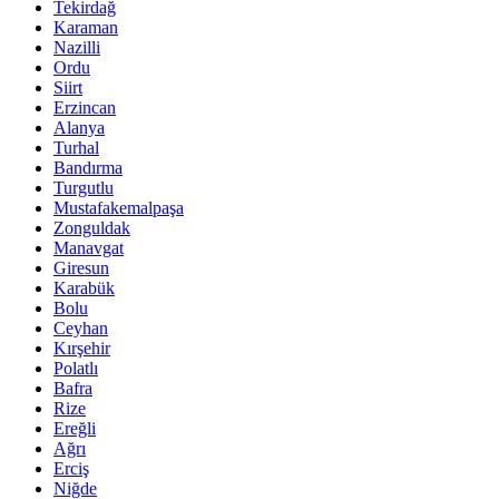
Tekirdağ
Karaman
Nazilli
Ordu
Siirt
Erzincan
Alanya
Turhal
Bandırma
Turgutlu
Mustafakemalpaşa
Zonguldak
Manavgat
Giresun
Karabük
Bolu
Ceyhan
Kırşehir
Polatlı
Bafra
Rize
Ereğli
Ağrı
Erciş
Niğde