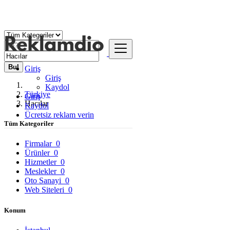
Bul
Giriş
Giriş
Kaydol
Türkiye
Giriş
Hacılar
Kaydol
Ücretsiz reklam verin
Tüm Kategoriler
Firmalar
0
Ürünler
0
Hizmetler
0
Meslekler
0
Oto Sanayi
0
Web Siteleri
0
Konum