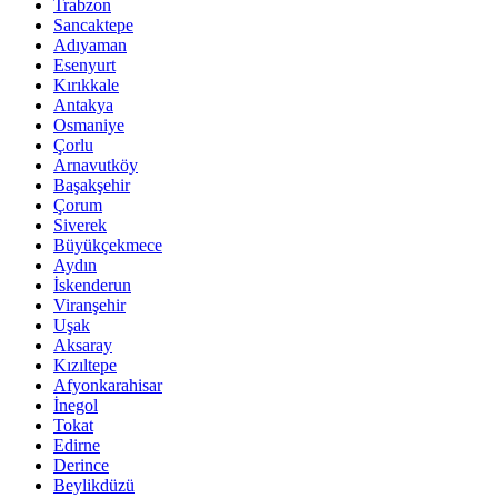
Trabzon
Sancaktepe
Adıyaman
Esenyurt
Kırıkkale
Antakya
Osmaniye
Çorlu
Arnavutköy
Başakşehir
Çorum
Siverek
Büyükçekmece
Aydın
İskenderun
Viranşehir
Uşak
Aksaray
Kızıltepe
Afyonkarahisar
İnegol
Tokat
Edirne
Derince
Beylikdüzü