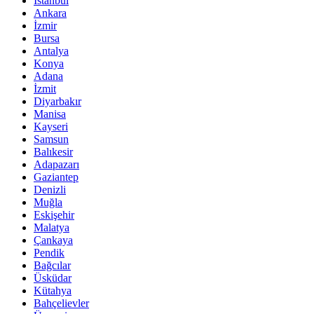
İstanbul
Ankara
İzmir
Bursa
Antalya
Konya
Adana
İzmit
Diyarbakır
Manisa
Kayseri
Samsun
Balıkesir
Adapazarı
Gaziantep
Denizli
Muğla
Eskişehir
Malatya
Çankaya
Pendik
Bağcılar
Üsküdar
Kütahya
Bahçelievler