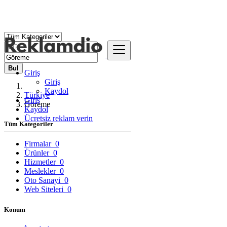
Bul
Giriş
Giriş
Kaydol
Türkiye
Giriş
Göreme
Kaydol
Ücretsiz reklam verin
Tüm Kategoriler
Firmalar
0
Ürünler
0
Hizmetler
0
Meslekler
0
Oto Sanayi
0
Web Siteleri
0
Konum