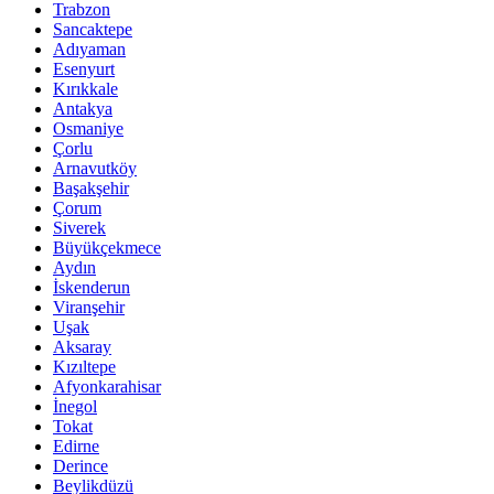
Trabzon
Sancaktepe
Adıyaman
Esenyurt
Kırıkkale
Antakya
Osmaniye
Çorlu
Arnavutköy
Başakşehir
Çorum
Siverek
Büyükçekmece
Aydın
İskenderun
Viranşehir
Uşak
Aksaray
Kızıltepe
Afyonkarahisar
İnegol
Tokat
Edirne
Derince
Beylikdüzü