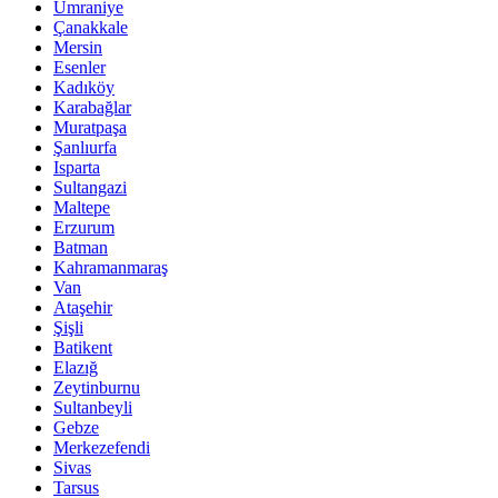
Ümraniye
Çanakkale
Mersin
Esenler
Kadıköy
Karabağlar
Muratpaşa
Şanlıurfa
Isparta
Sultangazi
Maltepe
Erzurum
Batman
Kahramanmaraş
Van
Ataşehir
Şişli
Batikent
Elazığ
Zeytinburnu
Sultanbeyli
Gebze
Merkezefendi
Sivas
Tarsus