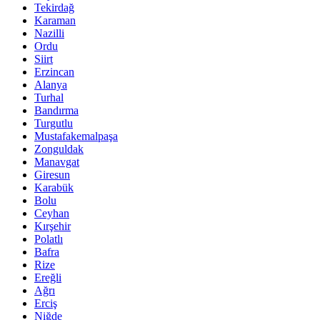
Tekirdağ
Karaman
Nazilli
Ordu
Siirt
Erzincan
Alanya
Turhal
Bandırma
Turgutlu
Mustafakemalpaşa
Zonguldak
Manavgat
Giresun
Karabük
Bolu
Ceyhan
Kırşehir
Polatlı
Bafra
Rize
Ereğli
Ağrı
Erciş
Niğde