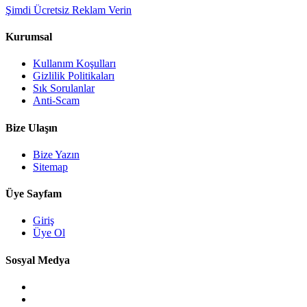
Şimdi Ücretsiz Reklam Verin
Kurumsal
Kullanım Koşulları
Gizlilik Politikaları
Sık Sorulanlar
Anti-Scam
Bize Ulaşın
Bize Yazın
Sitemap
Üye Sayfam
Giriş
Üye Ol
Sosyal Medya