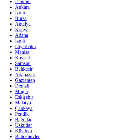
İstanbul
Ankara
İzmir
Bursa
Antalya
Konya
Adana
İzmit
Diyarbakır
Manisa
Kayseri
Samsun
Balıkesir
Adapazarı
Gaziantep
Denizli
Muğla
Eskişehir
Malatya
Çankaya
Pendik
Bağcılar
Üsküdar
Kütahya
Bahçelievler