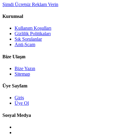
Şimdi Ücretsiz Reklam Verin
Kurumsal
Kullanım Koşulları
Gizlilik Politikaları
Sık Sorulanlar
Anti-Scam
Bize Ulaşın
Bize Yazın
Sitemap
Üye Sayfam
Giriş
Üye Ol
Sosyal Medya