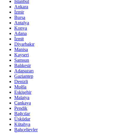
İstanbul
Ankara
İzmir
Bursa
Antalya
Konya
Adana
İzmit
Diyarbakır
Manisa
Kayseri
Samsun
Balıkesir
Adapazarı
Gaziantep
Denizli
Muğla
Eskişehir
Malatya
Çankaya
Pendik
Bağcılar
Üsküdar
Kütahya
Bahçelievler