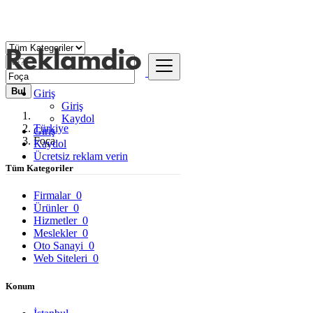
Bul
Giriş
Giriş
Kaydol
Türkiye
Giriş
Foça
Kaydol
Ücretsiz reklam verin
Tüm Kategoriler
Firmalar
0
Ürünler
0
Hizmetler
0
Meslekler
0
Oto Sanayi
0
Web Siteleri
0
Konum