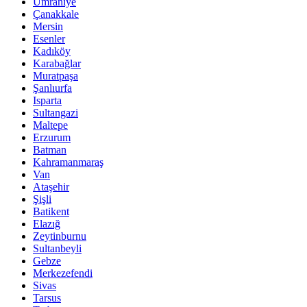
Ümraniye
Çanakkale
Mersin
Esenler
Kadıköy
Karabağlar
Muratpaşa
Şanlıurfa
Isparta
Sultangazi
Maltepe
Erzurum
Batman
Kahramanmaraş
Van
Ataşehir
Şişli
Batikent
Elazığ
Zeytinburnu
Sultanbeyli
Gebze
Merkezefendi
Sivas
Tarsus