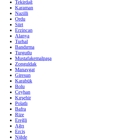
Tekirdağ
Karaman
Nazilli
Ordu
Siirt
Erzincan
Alanya
Turhal
Bandırma
Turgutlu
Mustafakemalpaşa
Zonguldak
Manavgat
Giresun
Karabük
Bolu
Ceyhan
Kırşehir
Polatlı
Bafra
Rize
Ereğli
Ağrı
Erciş
Niğde