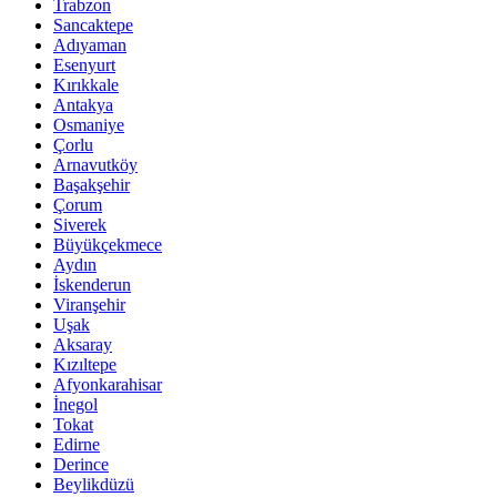
Trabzon
Sancaktepe
Adıyaman
Esenyurt
Kırıkkale
Antakya
Osmaniye
Çorlu
Arnavutköy
Başakşehir
Çorum
Siverek
Büyükçekmece
Aydın
İskenderun
Viranşehir
Uşak
Aksaray
Kızıltepe
Afyonkarahisar
İnegol
Tokat
Edirne
Derince
Beylikdüzü