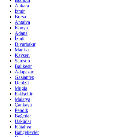
İstanbul
Ankara
İzmir
Bursa
Antalya
Konya
Adana
İzmit
Diyarbakır
Manisa
Kayseri
Samsun
Balıkesir
Adapazarı
Gaziantep
Denizli
Muğla
Eskişehir
Malatya
Çankaya
Pendik
Bağcılar
Üsküdar
Kütahya
Bahçelievler