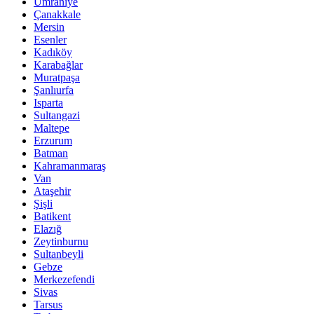
Ümraniye
Çanakkale
Mersin
Esenler
Kadıköy
Karabağlar
Muratpaşa
Şanlıurfa
Isparta
Sultangazi
Maltepe
Erzurum
Batman
Kahramanmaraş
Van
Ataşehir
Şişli
Batikent
Elazığ
Zeytinburnu
Sultanbeyli
Gebze
Merkezefendi
Sivas
Tarsus