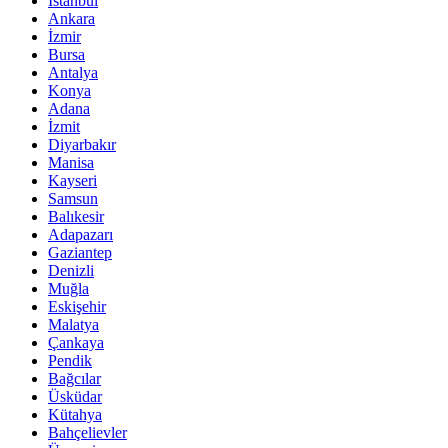
İstanbul
Ankara
İzmir
Bursa
Antalya
Konya
Adana
İzmit
Diyarbakır
Manisa
Kayseri
Samsun
Balıkesir
Adapazarı
Gaziantep
Denizli
Muğla
Eskişehir
Malatya
Çankaya
Pendik
Bağcılar
Üsküdar
Kütahya
Bahçelievler