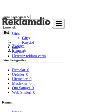
Bul
Giriş
Giriş
Kaydol
Türkiye
Giriş
Ermenek
Kaydol
Ücretsiz reklam verin
Tüm Kategoriler
Firmalar
0
Ürünler
0
Hizmetler
0
Meslekler
0
Oto Sanayi
0
Web Siteleri
0
Konum