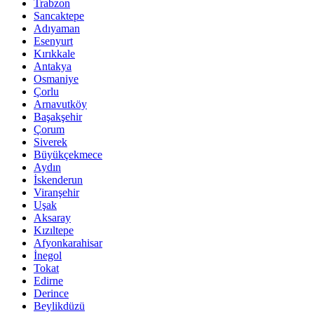
Trabzon
Sancaktepe
Adıyaman
Esenyurt
Kırıkkale
Antakya
Osmaniye
Çorlu
Arnavutköy
Başakşehir
Çorum
Siverek
Büyükçekmece
Aydın
İskenderun
Viranşehir
Uşak
Aksaray
Kızıltepe
Afyonkarahisar
İnegol
Tokat
Edirne
Derince
Beylikdüzü