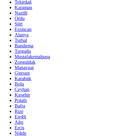
Tekirdağ
Karaman
Nazilli
Ordu
Siirt
Erzincan
Alanya
Turhal
Bandırma
Turgutlu
Mustafakemalpaşa
Zonguldak
Manavgat
Giresun
Karabük
Bolu
Ceyhan
Kırşehir
Polatlı
Bafra
Rize
Ereğli
Ağrı
Erciş
Niğde