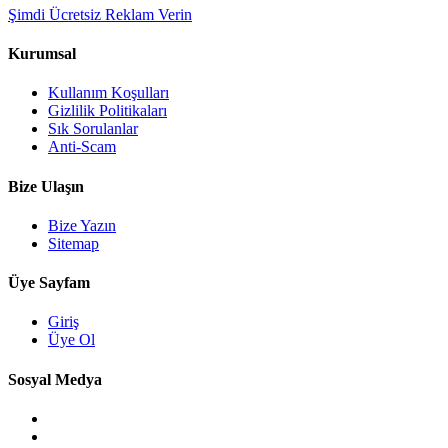
Şimdi Ücretsiz Reklam Verin
Kurumsal
Kullanım Koşulları
Gizlilik Politikaları
Sık Sorulanlar
Anti-Scam
Bize Ulaşın
Bize Yazın
Sitemap
Üye Sayfam
Giriş
Üye Ol
Sosyal Medya