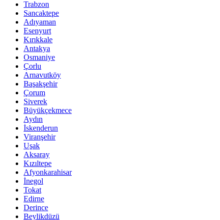
Trabzon
Sancaktepe
Adıyaman
Esenyurt
Kırıkkale
Antakya
Osmaniye
Çorlu
Arnavutköy
Başakşehir
Çorum
Siverek
Büyükçekmece
Aydın
İskenderun
Viranşehir
Uşak
Aksaray
Kızıltepe
Afyonkarahisar
İnegol
Tokat
Edirne
Derince
Beylikdüzü