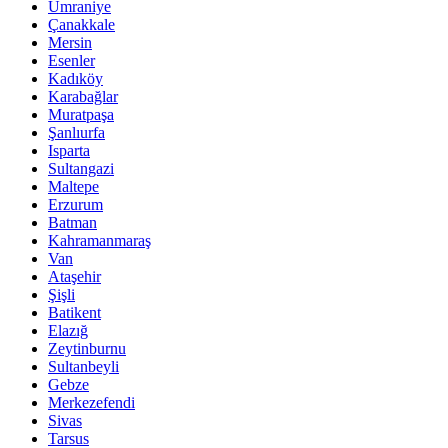
Ümraniye
Çanakkale
Mersin
Esenler
Kadıköy
Karabağlar
Muratpaşa
Şanlıurfa
Isparta
Sultangazi
Maltepe
Erzurum
Batman
Kahramanmaraş
Van
Ataşehir
Şişli
Batikent
Elazığ
Zeytinburnu
Sultanbeyli
Gebze
Merkezefendi
Sivas
Tarsus