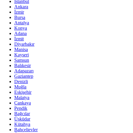
İstanbul
Ankara
İzmir
Bursa
Antalya
Konya
Adana
İzmit
Diyarbakır
Manisa
Kayseri
Samsun
Balıkesir
Adapazarı
Gaziantep
Denizli
Muğla
Eskişehir
Malatya
Çankaya
Pendik
Bağcılar
Üsküdar
Kütahya
Bahçelievler