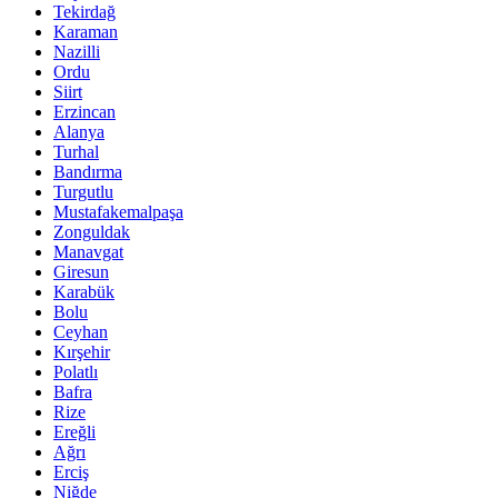
Tekirdağ
Karaman
Nazilli
Ordu
Siirt
Erzincan
Alanya
Turhal
Bandırma
Turgutlu
Mustafakemalpaşa
Zonguldak
Manavgat
Giresun
Karabük
Bolu
Ceyhan
Kırşehir
Polatlı
Bafra
Rize
Ereğli
Ağrı
Erciş
Niğde