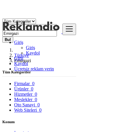
Bul
Giriş
Giriş
Kaydol
Türkiye
Giriş
Emirgazi
Kaydol
Ücretsiz reklam verin
Tüm Kategoriler
Firmalar
0
Ürünler
0
Hizmetler
0
Meslekler
0
Oto Sanayi
0
Web Siteleri
0
Konum