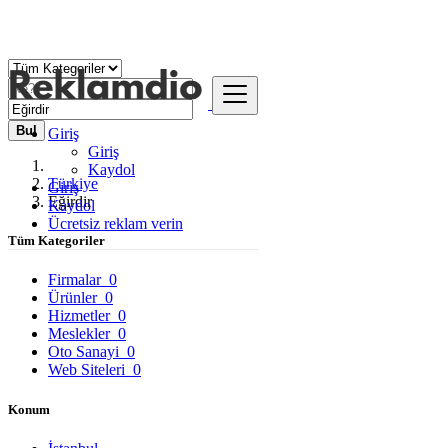
Bul
Giriş
Giriş
Kaydol
Türkiye
Giriş
Eğirdir
Kaydol
Ücretsiz reklam verin
Tüm Kategoriler
Firmalar
0
Ürünler
0
Hizmetler
0
Meslekler
0
Oto Sanayi
0
Web Siteleri
0
Konum