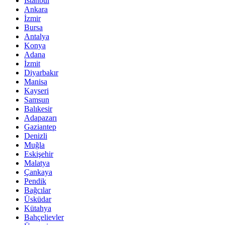
İstanbul
Ankara
İzmir
Bursa
Antalya
Konya
Adana
İzmit
Diyarbakır
Manisa
Kayseri
Samsun
Balıkesir
Adapazarı
Gaziantep
Denizli
Muğla
Eskişehir
Malatya
Çankaya
Pendik
Bağcılar
Üsküdar
Kütahya
Bahçelievler