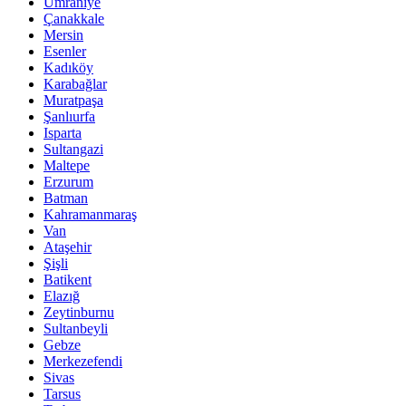
Ümraniye
Çanakkale
Mersin
Esenler
Kadıköy
Karabağlar
Muratpaşa
Şanlıurfa
Isparta
Sultangazi
Maltepe
Erzurum
Batman
Kahramanmaraş
Van
Ataşehir
Şişli
Batikent
Elazığ
Zeytinburnu
Sultanbeyli
Gebze
Merkezefendi
Sivas
Tarsus