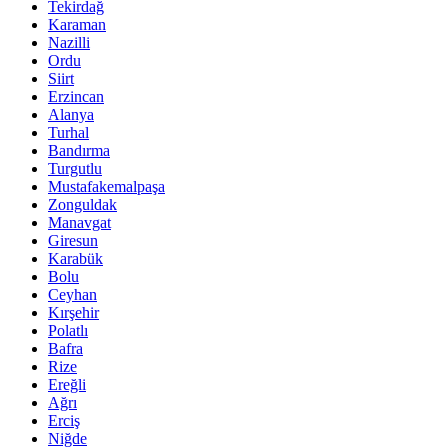
Tekirdağ
Karaman
Nazilli
Ordu
Siirt
Erzincan
Alanya
Turhal
Bandırma
Turgutlu
Mustafakemalpaşa
Zonguldak
Manavgat
Giresun
Karabük
Bolu
Ceyhan
Kırşehir
Polatlı
Bafra
Rize
Ereğli
Ağrı
Erciş
Niğde