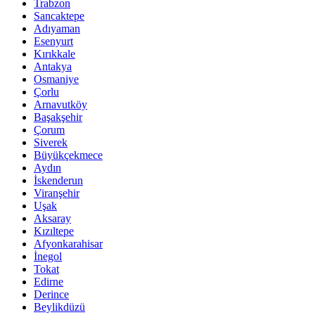
Trabzon
Sancaktepe
Adıyaman
Esenyurt
Kırıkkale
Antakya
Osmaniye
Çorlu
Arnavutköy
Başakşehir
Çorum
Siverek
Büyükçekmece
Aydın
İskenderun
Viranşehir
Uşak
Aksaray
Kızıltepe
Afyonkarahisar
İnegol
Tokat
Edirne
Derince
Beylikdüzü