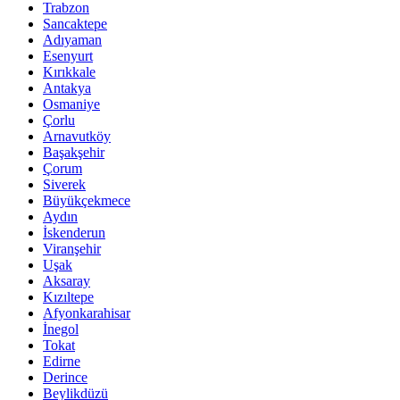
Trabzon
Sancaktepe
Adıyaman
Esenyurt
Kırıkkale
Antakya
Osmaniye
Çorlu
Arnavutköy
Başakşehir
Çorum
Siverek
Büyükçekmece
Aydın
İskenderun
Viranşehir
Uşak
Aksaray
Kızıltepe
Afyonkarahisar
İnegol
Tokat
Edirne
Derince
Beylikdüzü