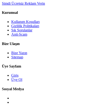
Şimdi Ücretsiz Reklam Verin
Kurumsal
Kullanım Koşulları
Gizlilik Politikaları
Sık Sorulanlar
Anti-Scam
Bize Ulaşın
Bize Yazın
Sitemap
Üye Sayfam
Giriş
Üye Ol
Sosyal Medya