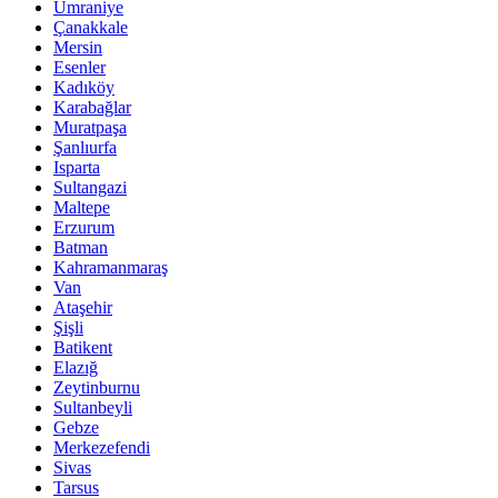
Ümraniye
Çanakkale
Mersin
Esenler
Kadıköy
Karabağlar
Muratpaşa
Şanlıurfa
Isparta
Sultangazi
Maltepe
Erzurum
Batman
Kahramanmaraş
Van
Ataşehir
Şişli
Batikent
Elazığ
Zeytinburnu
Sultanbeyli
Gebze
Merkezefendi
Sivas
Tarsus