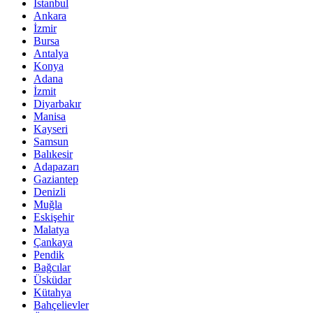
İstanbul
Ankara
İzmir
Bursa
Antalya
Konya
Adana
İzmit
Diyarbakır
Manisa
Kayseri
Samsun
Balıkesir
Adapazarı
Gaziantep
Denizli
Muğla
Eskişehir
Malatya
Çankaya
Pendik
Bağcılar
Üsküdar
Kütahya
Bahçelievler