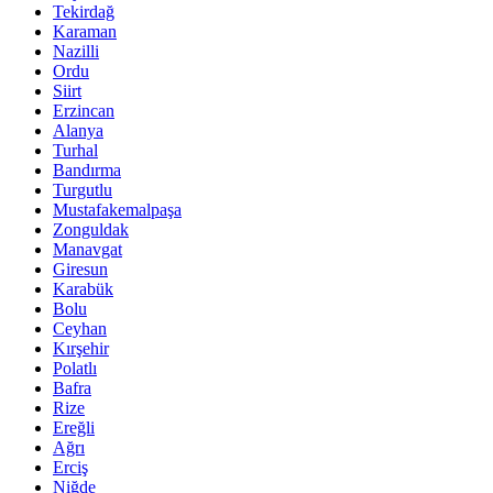
Tekirdağ
Karaman
Nazilli
Ordu
Siirt
Erzincan
Alanya
Turhal
Bandırma
Turgutlu
Mustafakemalpaşa
Zonguldak
Manavgat
Giresun
Karabük
Bolu
Ceyhan
Kırşehir
Polatlı
Bafra
Rize
Ereğli
Ağrı
Erciş
Niğde