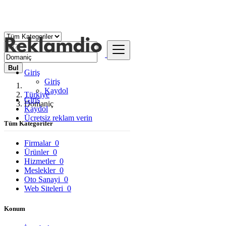
Bul
Giriş
Giriş
Kaydol
Türkiye
Giriş
Domaniç
Kaydol
Ücretsiz reklam verin
Tüm Kategoriler
Firmalar
0
Ürünler
0
Hizmetler
0
Meslekler
0
Oto Sanayi
0
Web Siteleri
0
Konum