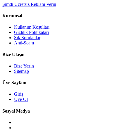
Şimdi Ücretsiz Reklam Verin
Kurumsal
Kullanım Koşulları
Gizlilik Politikaları
Sık Sorulanlar
Anti-Scam
Bize Ulaşın
Bize Yazın
Sitemap
Üye Sayfam
Giriş
Üye Ol
Sosyal Medya