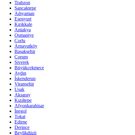
Trabzon
Sancaktepe
Adıyaman
Esenyurt
Kırıkkale
Antakya
Osmaniye
Çorlu
Arnavutköy
Başakşehir
Çorum
Siverek
Büyükçekmece
Aydın
İskenderun
Viranşehir
Uşak
Aksaray
Kızıltepe
Afyonkarahisar
İnegol
Tokat
Edirne
Derince
Beylikdüzü