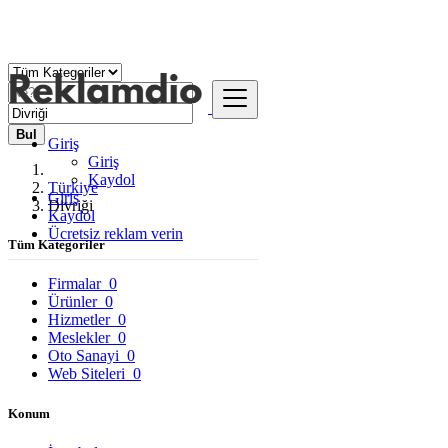
Bul
Giriş
Giriş
Kaydol
Türkiye
Giriş
Divriği
Kaydol
Ücretsiz reklam verin
Tüm Kategoriler
Firmalar
0
Ürünler
0
Hizmetler
0
Meslekler
0
Oto Sanayi
0
Web Siteleri
0
Konum