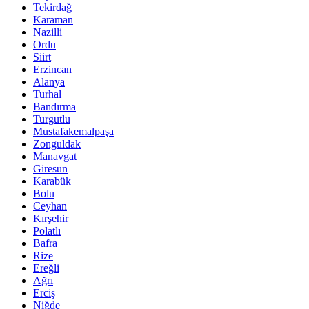
Tekirdağ
Karaman
Nazilli
Ordu
Siirt
Erzincan
Alanya
Turhal
Bandırma
Turgutlu
Mustafakemalpaşa
Zonguldak
Manavgat
Giresun
Karabük
Bolu
Ceyhan
Kırşehir
Polatlı
Bafra
Rize
Ereğli
Ağrı
Erciş
Niğde