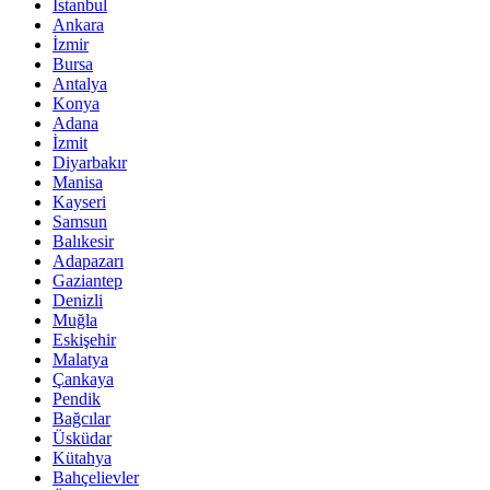
İstanbul
Ankara
İzmir
Bursa
Antalya
Konya
Adana
İzmit
Diyarbakır
Manisa
Kayseri
Samsun
Balıkesir
Adapazarı
Gaziantep
Denizli
Muğla
Eskişehir
Malatya
Çankaya
Pendik
Bağcılar
Üsküdar
Kütahya
Bahçelievler