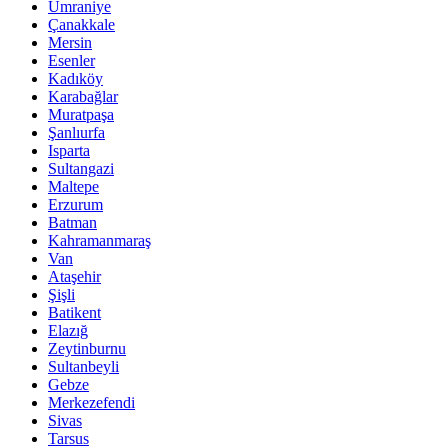
Ümraniye
Çanakkale
Mersin
Esenler
Kadıköy
Karabağlar
Muratpaşa
Şanlıurfa
Isparta
Sultangazi
Maltepe
Erzurum
Batman
Kahramanmaraş
Van
Ataşehir
Şişli
Batikent
Elazığ
Zeytinburnu
Sultanbeyli
Gebze
Merkezefendi
Sivas
Tarsus