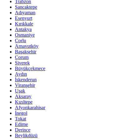
Trabzon
Sancaktepe
Adıyaman
Esenyurt
Kırıkkale
Antakya
Osmaniye
Çorlu
Arnavutköy
Başakşehir
Çorum
Siverek
Büyükçekmece
Aydın
İskenderun
Viranşehir
Uşak
Aksaray
Kızıltepe
Afyonkarahisar
İnegol
Tokat
Edirne
Derince
Beylikdüzü