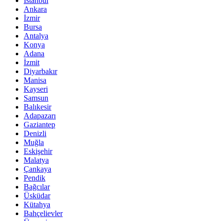
İstanbul
Ankara
İzmir
Bursa
Antalya
Konya
Adana
İzmit
Diyarbakır
Manisa
Kayseri
Samsun
Balıkesir
Adapazarı
Gaziantep
Denizli
Muğla
Eskişehir
Malatya
Çankaya
Pendik
Bağcılar
Üsküdar
Kütahya
Bahçelievler