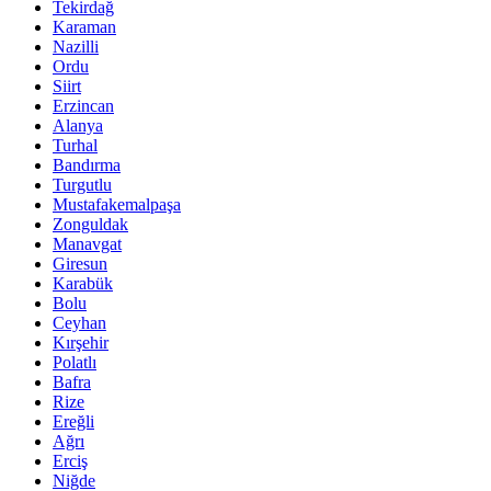
Tekirdağ
Karaman
Nazilli
Ordu
Siirt
Erzincan
Alanya
Turhal
Bandırma
Turgutlu
Mustafakemalpaşa
Zonguldak
Manavgat
Giresun
Karabük
Bolu
Ceyhan
Kırşehir
Polatlı
Bafra
Rize
Ereğli
Ağrı
Erciş
Niğde