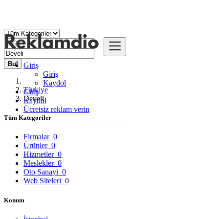
Bul
Giriş
Giriş
Kaydol
Türkiye
Giriş
Develi
Kaydol
Ücretsiz reklam verin
Tüm Kategoriler
Firmalar
0
Ürünler
0
Hizmetler
0
Meslekler
0
Oto Sanayi
0
Web Siteleri
0
Konum