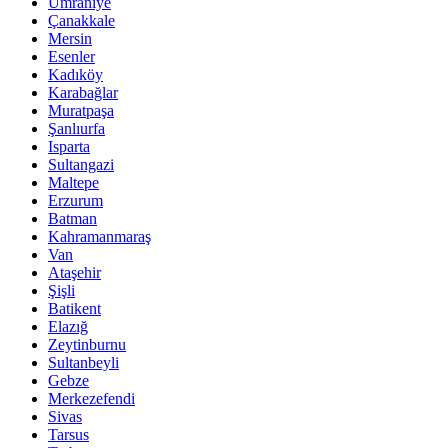
Ümraniye
Çanakkale
Mersin
Esenler
Kadıköy
Karabağlar
Muratpaşa
Şanlıurfa
Isparta
Sultangazi
Maltepe
Erzurum
Batman
Kahramanmaraş
Van
Ataşehir
Şişli
Batikent
Elazığ
Zeytinburnu
Sultanbeyli
Gebze
Merkezefendi
Sivas
Tarsus