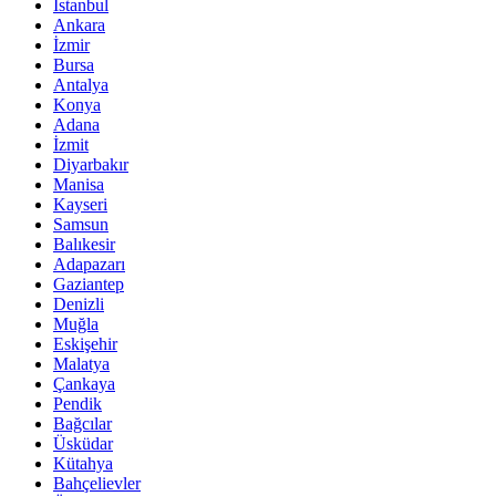
İstanbul
Ankara
İzmir
Bursa
Antalya
Konya
Adana
İzmit
Diyarbakır
Manisa
Kayseri
Samsun
Balıkesir
Adapazarı
Gaziantep
Denizli
Muğla
Eskişehir
Malatya
Çankaya
Pendik
Bağcılar
Üsküdar
Kütahya
Bahçelievler