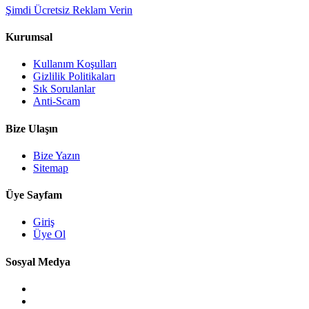
Şimdi Ücretsiz Reklam Verin
Kurumsal
Kullanım Koşulları
Gizlilik Politikaları
Sık Sorulanlar
Anti-Scam
Bize Ulaşın
Bize Yazın
Sitemap
Üye Sayfam
Giriş
Üye Ol
Sosyal Medya