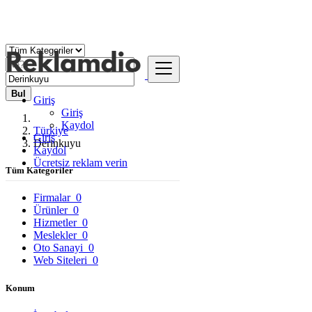
Bul
Giriş
Giriş
Kaydol
Türkiye
Giriş
Derinkuyu
Kaydol
Ücretsiz reklam verin
Tüm Kategoriler
Firmalar
0
Ürünler
0
Hizmetler
0
Meslekler
0
Oto Sanayi
0
Web Siteleri
0
Konum