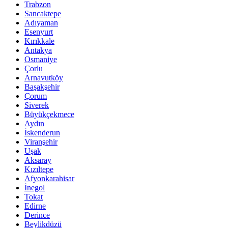
Trabzon
Sancaktepe
Adıyaman
Esenyurt
Kırıkkale
Antakya
Osmaniye
Çorlu
Arnavutköy
Başakşehir
Çorum
Siverek
Büyükçekmece
Aydın
İskenderun
Viranşehir
Uşak
Aksaray
Kızıltepe
Afyonkarahisar
İnegol
Tokat
Edirne
Derince
Beylikdüzü