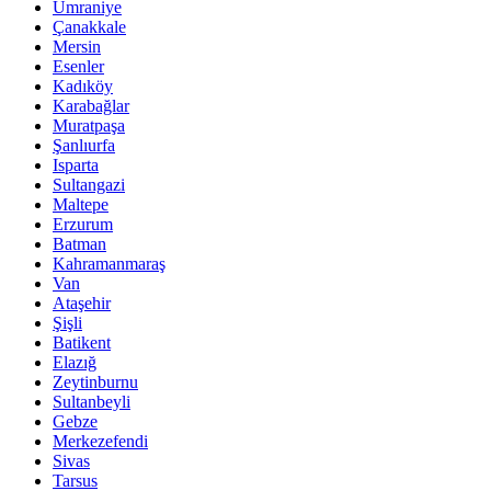
Ümraniye
Çanakkale
Mersin
Esenler
Kadıköy
Karabağlar
Muratpaşa
Şanlıurfa
Isparta
Sultangazi
Maltepe
Erzurum
Batman
Kahramanmaraş
Van
Ataşehir
Şişli
Batikent
Elazığ
Zeytinburnu
Sultanbeyli
Gebze
Merkezefendi
Sivas
Tarsus