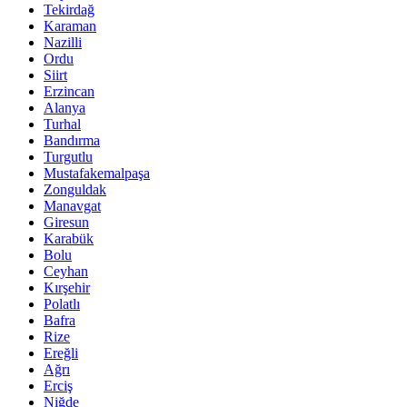
Tekirdağ
Karaman
Nazilli
Ordu
Siirt
Erzincan
Alanya
Turhal
Bandırma
Turgutlu
Mustafakemalpaşa
Zonguldak
Manavgat
Giresun
Karabük
Bolu
Ceyhan
Kırşehir
Polatlı
Bafra
Rize
Ereğli
Ağrı
Erciş
Niğde