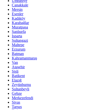
Ümraniye
Çanakkale
Mersin
Esenler
Kadıköy
Karabağlar
Muratpaşa
Şanlıurfa
Isparta
Sultangazi
Maltepe
Erzurum
Batman
Kahramanmaraş
Van
Ataşehir
Şişli
Batikent
Elazığ
Zeytinburnu
Sultanbeyli
Gebze
Merkezefendi
Sivas
Tarsus