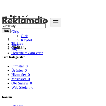
Bul
Giriş
Giriş
Kaydol
Türkiye
Giriş
Çiftlikköy
Kaydol
Ücretsiz reklam verin
Tüm Kategoriler
Firmalar
0
Ürünler
0
Hizmetler
0
Meslekler
0
Oto Sanayi
0
Web Siteleri
0
Konum