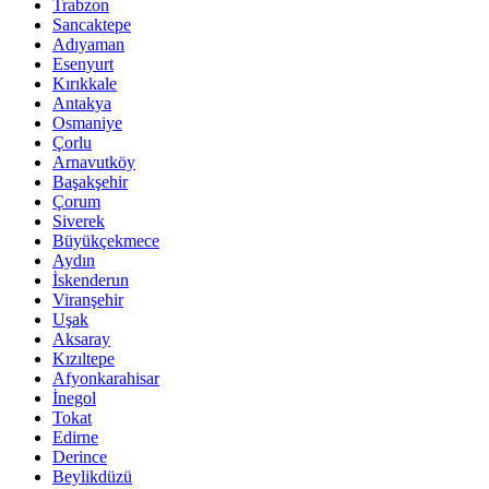
Trabzon
Sancaktepe
Adıyaman
Esenyurt
Kırıkkale
Antakya
Osmaniye
Çorlu
Arnavutköy
Başakşehir
Çorum
Siverek
Büyükçekmece
Aydın
İskenderun
Viranşehir
Uşak
Aksaray
Kızıltepe
Afyonkarahisar
İnegol
Tokat
Edirne
Derince
Beylikdüzü