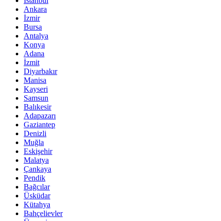
İstanbul
Ankara
İzmir
Bursa
Antalya
Konya
Adana
İzmit
Diyarbakır
Manisa
Kayseri
Samsun
Balıkesir
Adapazarı
Gaziantep
Denizli
Muğla
Eskişehir
Malatya
Çankaya
Pendik
Bağcılar
Üsküdar
Kütahya
Bahçelievler