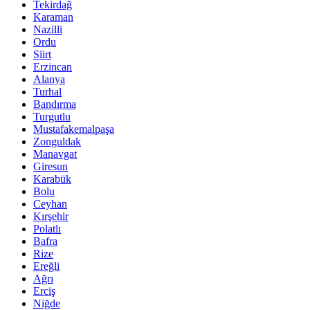
Tekirdağ
Karaman
Nazilli
Ordu
Siirt
Erzincan
Alanya
Turhal
Bandırma
Turgutlu
Mustafakemalpaşa
Zonguldak
Manavgat
Giresun
Karabük
Bolu
Ceyhan
Kırşehir
Polatlı
Bafra
Rize
Ereğli
Ağrı
Erciş
Niğde