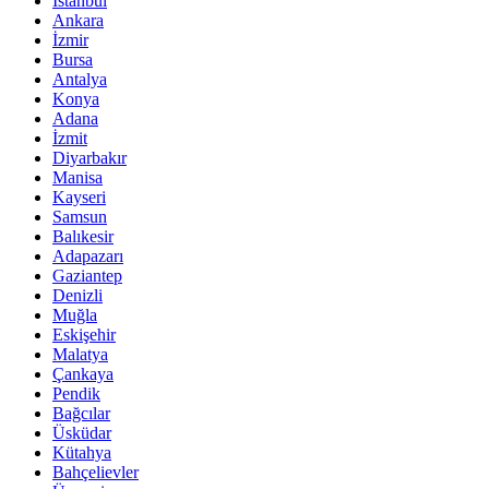
İstanbul
Ankara
İzmir
Bursa
Antalya
Konya
Adana
İzmit
Diyarbakır
Manisa
Kayseri
Samsun
Balıkesir
Adapazarı
Gaziantep
Denizli
Muğla
Eskişehir
Malatya
Çankaya
Pendik
Bağcılar
Üsküdar
Kütahya
Bahçelievler