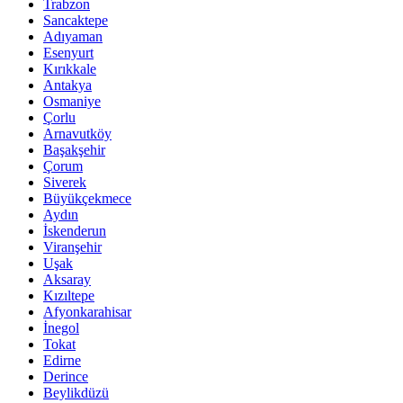
Trabzon
Sancaktepe
Adıyaman
Esenyurt
Kırıkkale
Antakya
Osmaniye
Çorlu
Arnavutköy
Başakşehir
Çorum
Siverek
Büyükçekmece
Aydın
İskenderun
Viranşehir
Uşak
Aksaray
Kızıltepe
Afyonkarahisar
İnegol
Tokat
Edirne
Derince
Beylikdüzü