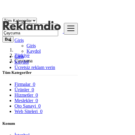
Bul
Giriş
Giriş
Kaydol
Türkiye
Giriş
Çaycuma
Kaydol
Ücretsiz reklam verin
Tüm Kategoriler
Firmalar
0
Ürünler
0
Hizmetler
0
Meslekler
0
Oto Sanayi
0
Web Siteleri
0
Konum