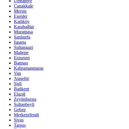
Ümraniye
Çanakkale
Mersin
Esenler
Kadıköy
Karabağlar
Muratpaşa
Şanlıurfa
Isparta
Sultangazi
Maltepe
Erzurum
Batman
Kahramanmaraş
Van
Ataşehir
Şişli
Batikent
Elazığ
Zeytinburnu
Sultanbeyli
Gebze
Merkezefendi
Sivas
Tarsus