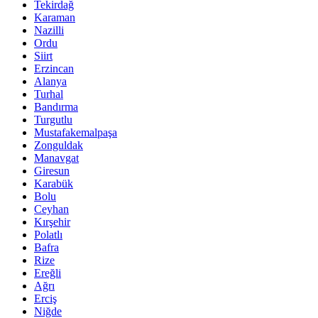
Tekirdağ
Karaman
Nazilli
Ordu
Siirt
Erzincan
Alanya
Turhal
Bandırma
Turgutlu
Mustafakemalpaşa
Zonguldak
Manavgat
Giresun
Karabük
Bolu
Ceyhan
Kırşehir
Polatlı
Bafra
Rize
Ereğli
Ağrı
Erciş
Niğde