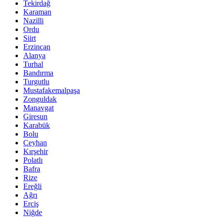
Tekirdağ
Karaman
Nazilli
Ordu
Siirt
Erzincan
Alanya
Turhal
Bandırma
Turgutlu
Mustafakemalpaşa
Zonguldak
Manavgat
Giresun
Karabük
Bolu
Ceyhan
Kırşehir
Polatlı
Bafra
Rize
Ereğli
Ağrı
Erciş
Niğde