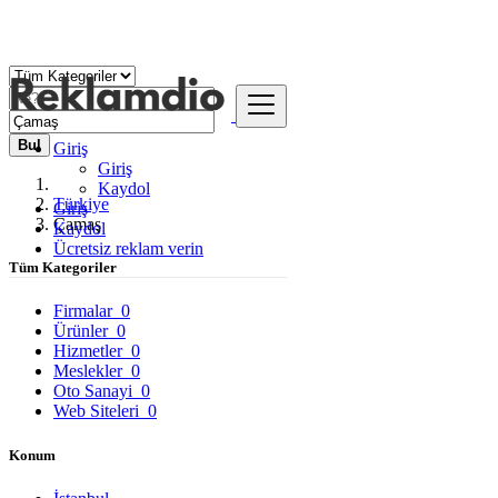
Bul
Giriş
Giriş
Kaydol
Türkiye
Giriş
Çamaş
Kaydol
Ücretsiz reklam verin
Tüm Kategoriler
Firmalar
0
Ürünler
0
Hizmetler
0
Meslekler
0
Oto Sanayi
0
Web Siteleri
0
Konum