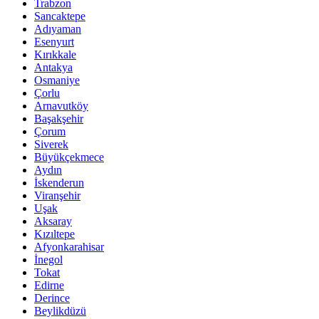
Trabzon
Sancaktepe
Adıyaman
Esenyurt
Kırıkkale
Antakya
Osmaniye
Çorlu
Arnavutköy
Başakşehir
Çorum
Siverek
Büyükçekmece
Aydın
İskenderun
Viranşehir
Uşak
Aksaray
Kızıltepe
Afyonkarahisar
İnegol
Tokat
Edirne
Derince
Beylikdüzü