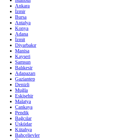
İstanbul
Ankara
İzmir
Bursa
Antalya
Konya
Adana
İzmit
Diyarbakır
Manisa
Kayseri
Samsun
Balıkesir
Adapazarı
Gaziantep
Denizli
Muğla
Eskişehir
Malatya
Çankaya
Pendik
Bağcılar
Üsküdar
Kütahya
Bahçelievler