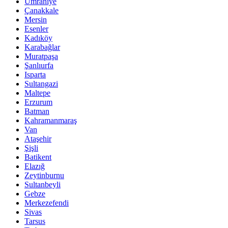
Ümraniye
Çanakkale
Mersin
Esenler
Kadıköy
Karabağlar
Muratpaşa
Şanlıurfa
Isparta
Sultangazi
Maltepe
Erzurum
Batman
Kahramanmaraş
Van
Ataşehir
Şişli
Batikent
Elazığ
Zeytinburnu
Sultanbeyli
Gebze
Merkezefendi
Sivas
Tarsus