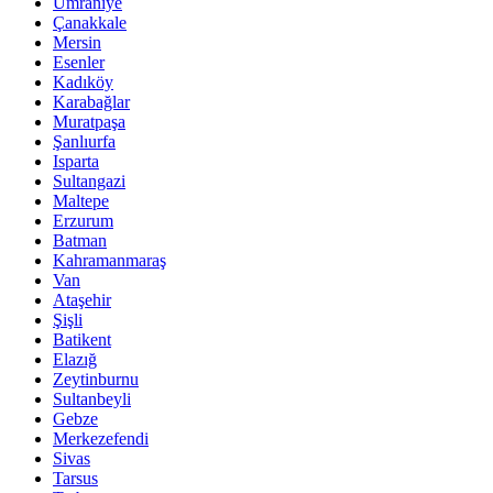
Ümraniye
Çanakkale
Mersin
Esenler
Kadıköy
Karabağlar
Muratpaşa
Şanlıurfa
Isparta
Sultangazi
Maltepe
Erzurum
Batman
Kahramanmaraş
Van
Ataşehir
Şişli
Batikent
Elazığ
Zeytinburnu
Sultanbeyli
Gebze
Merkezefendi
Sivas
Tarsus