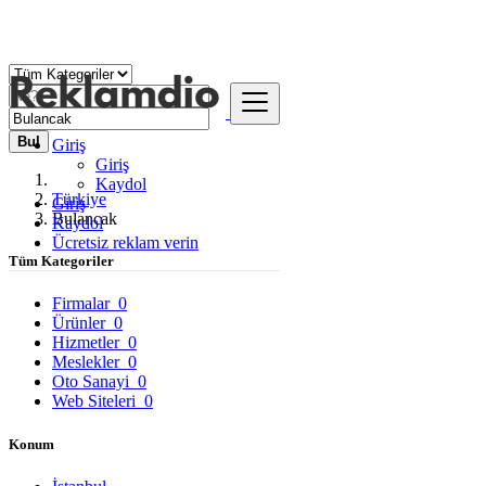
Bul
Giriş
Giriş
Kaydol
Türkiye
Giriş
Bulancak
Kaydol
Ücretsiz reklam verin
Tüm Kategoriler
Firmalar
0
Ürünler
0
Hizmetler
0
Meslekler
0
Oto Sanayi
0
Web Siteleri
0
Konum