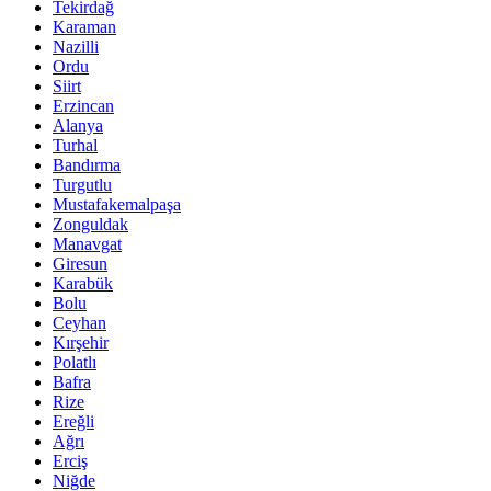
Tekirdağ
Karaman
Nazilli
Ordu
Siirt
Erzincan
Alanya
Turhal
Bandırma
Turgutlu
Mustafakemalpaşa
Zonguldak
Manavgat
Giresun
Karabük
Bolu
Ceyhan
Kırşehir
Polatlı
Bafra
Rize
Ereğli
Ağrı
Erciş
Niğde