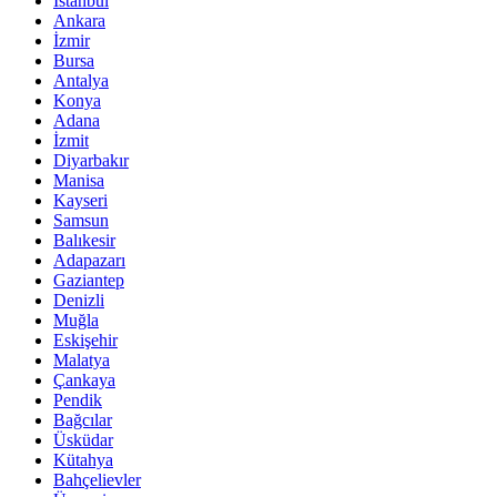
İstanbul
Ankara
İzmir
Bursa
Antalya
Konya
Adana
İzmit
Diyarbakır
Manisa
Kayseri
Samsun
Balıkesir
Adapazarı
Gaziantep
Denizli
Muğla
Eskişehir
Malatya
Çankaya
Pendik
Bağcılar
Üsküdar
Kütahya
Bahçelievler