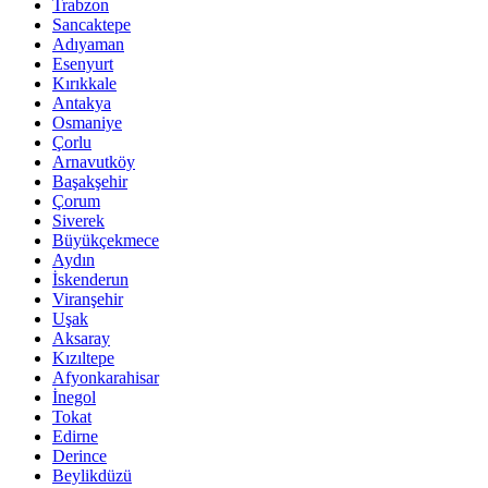
Trabzon
Sancaktepe
Adıyaman
Esenyurt
Kırıkkale
Antakya
Osmaniye
Çorlu
Arnavutköy
Başakşehir
Çorum
Siverek
Büyükçekmece
Aydın
İskenderun
Viranşehir
Uşak
Aksaray
Kızıltepe
Afyonkarahisar
İnegol
Tokat
Edirne
Derince
Beylikdüzü