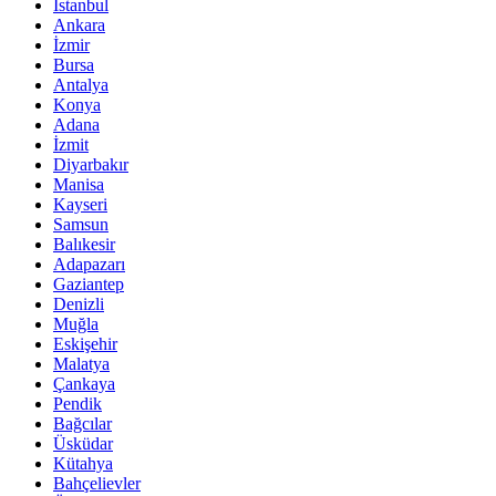
İstanbul
Ankara
İzmir
Bursa
Antalya
Konya
Adana
İzmit
Diyarbakır
Manisa
Kayseri
Samsun
Balıkesir
Adapazarı
Gaziantep
Denizli
Muğla
Eskişehir
Malatya
Çankaya
Pendik
Bağcılar
Üsküdar
Kütahya
Bahçelievler