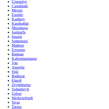
Ümraniye
Çanakkale
Mersin
Esenler
Kadıköy
Karabağlar
Muratpaşa
Şanlıurfa
Isparta
Sultangazi
Maltepe
Erzurum
Batman
Kahramanmaraş
Van
Ataşehir
Şişli
Batikent
Elazığ
Zeytinburnu
Sultanbeyli
Gebze
Merkezefendi
Sivas
Tarsus