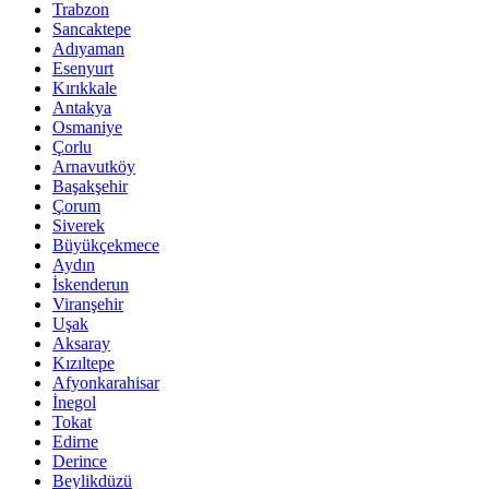
Trabzon
Sancaktepe
Adıyaman
Esenyurt
Kırıkkale
Antakya
Osmaniye
Çorlu
Arnavutköy
Başakşehir
Çorum
Siverek
Büyükçekmece
Aydın
İskenderun
Viranşehir
Uşak
Aksaray
Kızıltepe
Afyonkarahisar
İnegol
Tokat
Edirne
Derince
Beylikdüzü