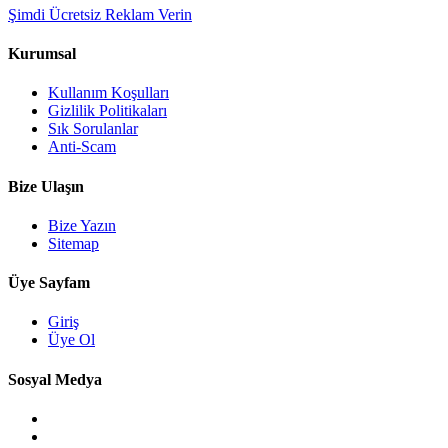
Şimdi Ücretsiz Reklam Verin
Kurumsal
Kullanım Koşulları
Gizlilik Politikaları
Sık Sorulanlar
Anti-Scam
Bize Ulaşın
Bize Yazın
Sitemap
Üye Sayfam
Giriş
Üye Ol
Sosyal Medya