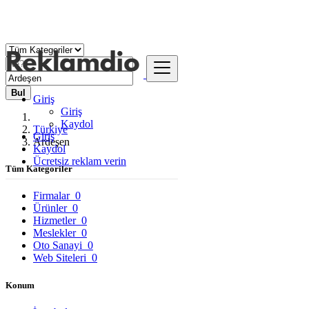
Bul
Giriş
Giriş
Kaydol
Türkiye
Giriş
Ardeşen
Kaydol
Ücretsiz reklam verin
Tüm Kategoriler
Firmalar
0
Ürünler
0
Hizmetler
0
Meslekler
0
Oto Sanayi
0
Web Siteleri
0
Konum