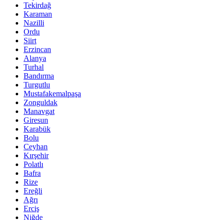
Tekirdağ
Karaman
Nazilli
Ordu
Siirt
Erzincan
Alanya
Turhal
Bandırma
Turgutlu
Mustafakemalpaşa
Zonguldak
Manavgat
Giresun
Karabük
Bolu
Ceyhan
Kırşehir
Polatlı
Bafra
Rize
Ereğli
Ağrı
Erciş
Niğde