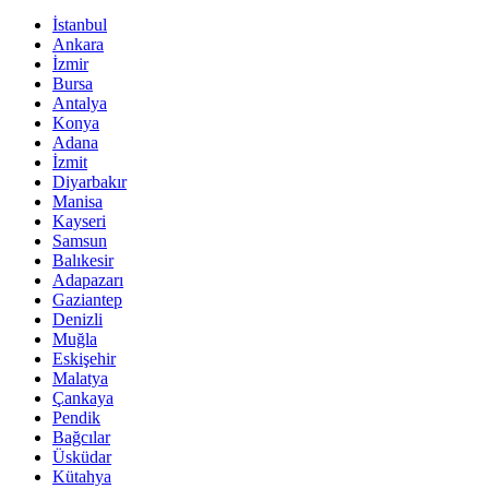
İstanbul
Ankara
İzmir
Bursa
Antalya
Konya
Adana
İzmit
Diyarbakır
Manisa
Kayseri
Samsun
Balıkesir
Adapazarı
Gaziantep
Denizli
Muğla
Eskişehir
Malatya
Çankaya
Pendik
Bağcılar
Üsküdar
Kütahya