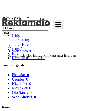
Bul
Giriş
Giriş
Kaydol
Türkiye
Giriş
Web Siteleri
Kaydol
Tüm Listeler içinde km kapsama Eldivan
Ücretsiz reklam verin
Tüm Kategoriler
Firmalar
0
Ürünler
0
Hizmetler
0
Meslekler
0
Oto Sanayi
0
Web Siteleri
0
Konum