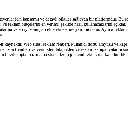
eyenler için kapsamlı ve detaylı bilgiler sağlayan bir platformdur. Bu re
nı ve reklam bütçelerini en verimli şekilde nasıl kullanacaklarını açıklar.
yapmalarına ve en iyi sonuçları elde etmelerine yardımcı olur. Ayrıca rek
r.
 kaynaktır. Web sitesi reklam rehberi, kullanıcı dostu arayüzü ve kapsam
ki en son trendleri ve yenilikleri takip eden ve reklam kampanyalarını sü
berle dijital pazarlama stratejilerini güçlendirebilir, marka bilinirlikle