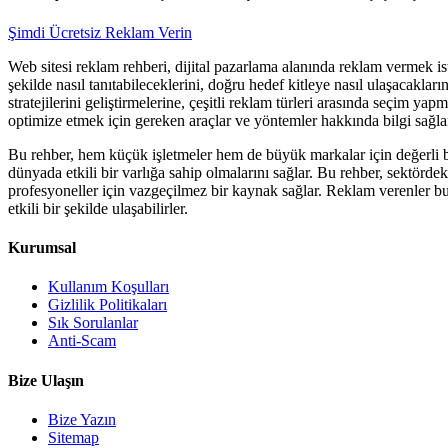
Şimdi Ücretsiz Reklam Verin
Web sitesi reklam rehberi, dijital pazarlama alanında reklam vermek ist
şekilde nasıl tanıtabileceklerini, doğru hedef kitleye nasıl ulaşacakları
stratejilerini geliştirmelerine, çeşitli reklam türleri arasında seçim 
optimize etmek için gereken araçlar ve yöntemler hakkında bilgi sağla
Bu rehber, hem küçük işletmeler hem de büyük markalar için değerli bir
dünyada etkili bir varlığa sahip olmalarını sağlar. Bu rehber, sektörde
profesyoneller için vazgeçilmez bir kaynak sağlar. Reklam verenler bu reh
etkili bir şekilde ulaşabilirler.
Kurumsal
Kullanım Koşulları
Gizlilik Politikaları
Sık Sorulanlar
Anti-Scam
Bize Ulaşın
Bize Yazın
Sitemap