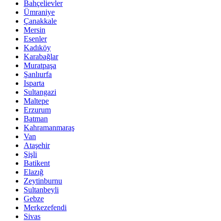
Bahçelievler
Ümraniye
Çanakkale
Mersin
Esenler
Kadıköy
Karabağlar
Muratpaşa
Şanlıurfa
Isparta
Sultangazi
Maltepe
Erzurum
Batman
Kahramanmaraş
Van
Ataşehir
Şişli
Batikent
Elazığ
Zeytinburnu
Sultanbeyli
Gebze
Merkezefendi
Sivas