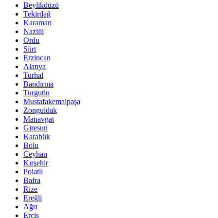
Beylikdüzü
Tekirdağ
Karaman
Nazilli
Ordu
Siirt
Erzincan
Alanya
Turhal
Bandırma
Turgutlu
Mustafakemalpaşa
Zonguldak
Manavgat
Giresun
Karabük
Bolu
Ceyhan
Kırşehir
Polatlı
Bafra
Rize
Ereğli
Ağrı
Erciş