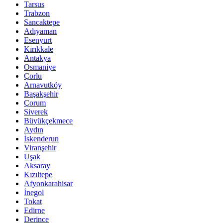
Tarsus
Trabzon
Sancaktepe
Adıyaman
Esenyurt
Kırıkkale
Antakya
Osmaniye
Çorlu
Arnavutköy
Başakşehir
Çorum
Siverek
Büyükçekmece
Aydın
İskenderun
Viranşehir
Uşak
Aksaray
Kızıltepe
Afyonkarahisar
İnegol
Tokat
Edirne
Derince