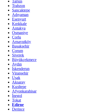
Tarsus
Trabzon
Sancaktepe
Adıyaman
Esenyurt
Kırıkkale
Antakya
Osmaniye
Çorlu
Arnavutköy
Başakşehir
Çorum
Siverek
Büyükçekmece
Aydın
İskenderun
Viranşehir
Uşak
Aksaray
Kızıltepe
Afyonkarahisar
İnegol
Tokat
Edirne
Derince