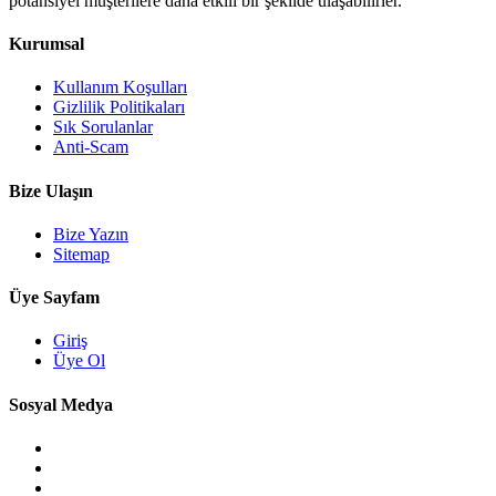
potansiyel müşterilere daha etkili bir şekilde ulaşabilirler.
Kurumsal
Kullanım Koşulları
Gizlilik Politikaları
Sık Sorulanlar
Anti-Scam
Bize Ulaşın
Bize Yazın
Sitemap
Üye Sayfam
Giriş
Üye Ol
Sosyal Medya