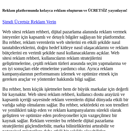
Reklam platformunda kolayca reklam oluşturun ve ÜCRETSİZ yayınlayın!
Şimdi Ücretsiz Reklam Verin
Web sitesi reklam rehberi, dijital pazarlama alanında reklam vermek
isteyenler için kapsamlı ve detaylı bilgiler sağlayan bir platformdur.
Bu rehber, reklam verenlerin web sitelerini en etkili şekilde nasıl
tanıtabileceklerini, doğru hedef kitleye nasıl ulaşacaklarını ve reklam
bütçelerini en verimli şekilde nasıl kullanacaklarını açıklar. Web
sitesi reklam rehberi, kullanıcıların reklam stratejilerini
geliştirmelerine, çeşitli reklam türleri arasında seçim yapmalarına ve
en iyi sonuçları elde etmelerine yardımcı olur. Ayrıca reklam
kampanyalarının performansını izlemek ve optimize etmek için
gereken araçlar ve yöntemler hakkında bilgi sağlar.
Bu rehber, hem küçük işletmeler hem de büyük markalar için değerli
bir kaynaktır. Web sitesi reklam rehberi, kullanıcı dostu arayüzü ve
kapsamlı içeriği sayesinde reklam verenlerin dijital dünyada etkili bir
varlığa sahip olmalarını sağlar. Bu rehber, sektördeki en son trendleri
ve yenilikleri takip eden ve reklam kampanyalarını sürekli olarak
geliştiren ve optimize eden profesyoneller için vazgeçilmez bir
kaynak sağlar. Reklam verenler bu rehberle dijital pazarlama
stratejilerini güçlendirebilir, marka bilinirliklerini artırabilir ve