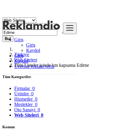
Bul
Giriş
Giriş
Kaydol
Türkiye
Giriş
Web Siteleri
Kaydol
Tüm Listeler içinde km kapsama Edirne
Ücretsiz reklam verin
Tüm Kategoriler
Firmalar
0
Ürünler
0
Hizmetler
0
Meslekler
0
Oto Sanayi
0
Web Siteleri
0
Konum