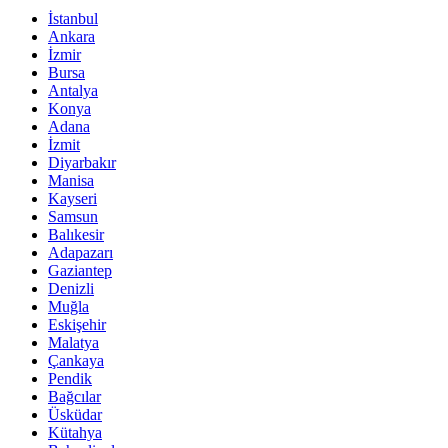
İstanbul
Ankara
İzmir
Bursa
Antalya
Konya
Adana
İzmit
Diyarbakır
Manisa
Kayseri
Samsun
Balıkesir
Adapazarı
Gaziantep
Denizli
Muğla
Eskişehir
Malatya
Çankaya
Pendik
Bağcılar
Üsküdar
Kütahya