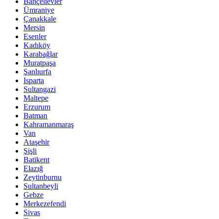
Bahçelievler
Ümraniye
Çanakkale
Mersin
Esenler
Kadıköy
Karabağlar
Muratpaşa
Şanlıurfa
Isparta
Sultangazi
Maltepe
Erzurum
Batman
Kahramanmaraş
Van
Ataşehir
Şişli
Batikent
Elazığ
Zeytinburnu
Sultanbeyli
Gebze
Merkezefendi
Sivas