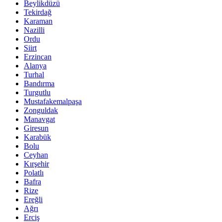
Beylikdüzü
Tekirdağ
Karaman
Nazilli
Ordu
Siirt
Erzincan
Alanya
Turhal
Bandırma
Turgutlu
Mustafakemalpaşa
Zonguldak
Manavgat
Giresun
Karabük
Bolu
Ceyhan
Kırşehir
Polatlı
Bafra
Rize
Ereğli
Ağrı
Erciş