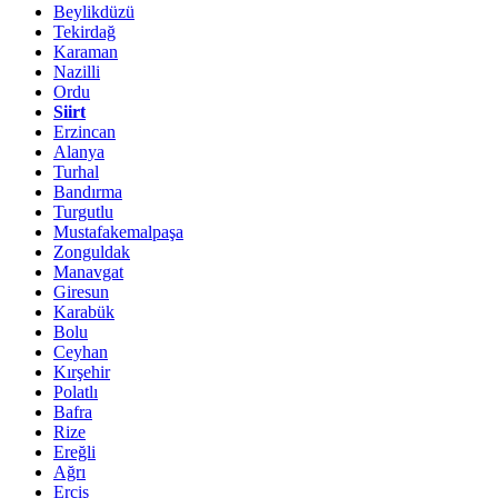
Beylikdüzü
Tekirdağ
Karaman
Nazilli
Ordu
Siirt
Erzincan
Alanya
Turhal
Bandırma
Turgutlu
Mustafakemalpaşa
Zonguldak
Manavgat
Giresun
Karabük
Bolu
Ceyhan
Kırşehir
Polatlı
Bafra
Rize
Ereğli
Ağrı
Erciş