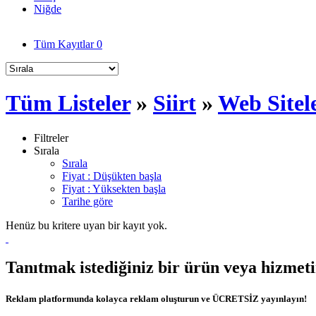
Niğde
Tüm Kayıtlar
0
Tüm Listeler
»
Siirt
»
Web Sitel
Filtreler
Sırala
Sırala
Fiyat : Düşükten başla
Fiyat : Yüksekten başla
Tarihe göre
Henüz bu kritere uyan bir kayıt yok.
Tanıtmak istediğiniz bir ürün veya hizmet
Reklam platformunda kolayca reklam oluşturun ve ÜCRETSİZ yayınlayın!