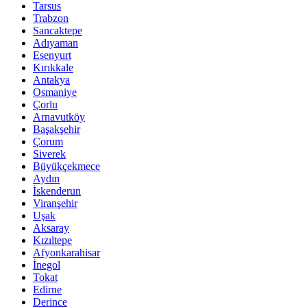
Tarsus
Trabzon
Sancaktepe
Adıyaman
Esenyurt
Kırıkkale
Antakya
Osmaniye
Çorlu
Arnavutköy
Başakşehir
Çorum
Siverek
Büyükçekmece
Aydın
İskenderun
Viranşehir
Uşak
Aksaray
Kızıltepe
Afyonkarahisar
İnegol
Tokat
Edirne
Derince