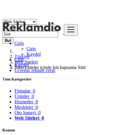
Bul
Giriş
Giriş
Kaydol
Türkiye
Giriş
Web Siteleri
Kaydol
Tüm Listeler içinde km kapsama Siirt
Ücretsiz reklam verin
Tüm Kategoriler
Firmalar
0
Ürünler
0
Hizmetler
0
Meslekler
0
Oto Sanayi
0
Web Siteleri
0
Konum