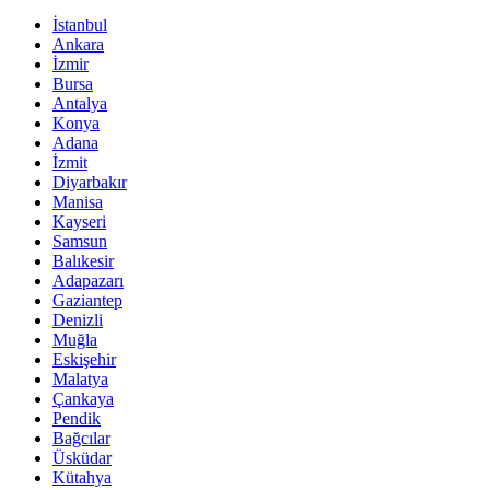
İstanbul
Ankara
İzmir
Bursa
Antalya
Konya
Adana
İzmit
Diyarbakır
Manisa
Kayseri
Samsun
Balıkesir
Adapazarı
Gaziantep
Denizli
Muğla
Eskişehir
Malatya
Çankaya
Pendik
Bağcılar
Üsküdar
Kütahya