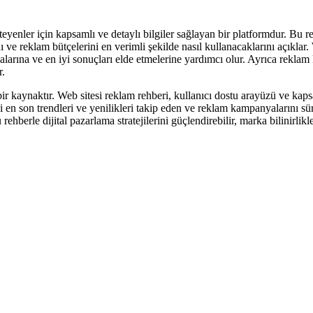
eyenler için kapsamlı ve detaylı bilgiler sağlayan bir platformdur. Bu re
nı ve reklam bütçelerini en verimli şekilde nasıl kullanacaklarını açıklar.
yapmalarına ve en iyi sonuçları elde etmelerine yardımcı olur. Ayrıca rek
r.
 kaynaktır. Web sitesi reklam rehberi, kullanıcı dostu arayüzü ve kapsam
ki en son trendleri ve yenilikleri takip eden ve reklam kampanyalarını sü
berle dijital pazarlama stratejilerini güçlendirebilir, marka bilinirlikle