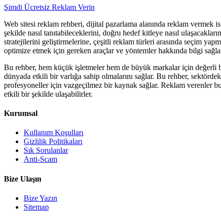
Şimdi Ücretsiz Reklam Verin
Web sitesi reklam rehberi, dijital pazarlama alanında reklam vermek ist
şekilde nasıl tanıtabileceklerini, doğru hedef kitleye nasıl ulaşacakları
stratejilerini geliştirmelerine, çeşitli reklam türleri arasında seçim 
optimize etmek için gereken araçlar ve yöntemler hakkında bilgi sağla
Bu rehber, hem küçük işletmeler hem de büyük markalar için değerli bir
dünyada etkili bir varlığa sahip olmalarını sağlar. Bu rehber, sektörde
profesyoneller için vazgeçilmez bir kaynak sağlar. Reklam verenler bu reh
etkili bir şekilde ulaşabilirler.
Kurumsal
Kullanım Koşulları
Gizlilik Politikaları
Sık Sorulanlar
Anti-Scam
Bize Ulaşın
Bize Yazın
Sitemap