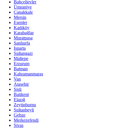
Bahçelievler
Ümraniye
Çanakkale
Mersin
Esenler
Kadıköy
Karabağlar
Muratpaşa
Şanlıurfa
Isparta
Sultangazi
Maltepe
Erzurum
Batman
Kahramanmaraş
Van
Ataşehir
Şişli
Batikent
Elazığ
Zeytinburnu
Sultanbeyli
Gebze
Merkezefendi
Sivas