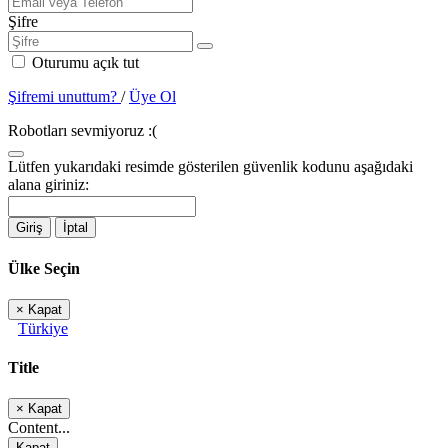
Şifre
Oturumu açık tut
Şifremi unuttum?
/
Üye Ol
Robotları sevmiyoruz :(
Lütfen yukarıdaki resimde gösterilen güvenlik kodunu aşağıdaki
alana giriniz:
Giriş
İptal
Ülke Seçin
×
Kapat
Türkiye
Title
×
Kapat
Content...
Kapat