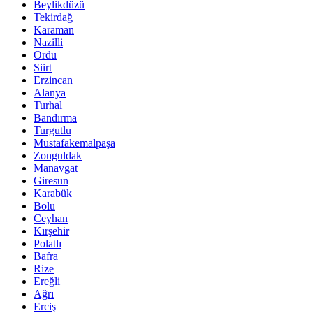
Beylikdüzü
Tekirdağ
Karaman
Nazilli
Ordu
Siirt
Erzincan
Alanya
Turhal
Bandırma
Turgutlu
Mustafakemalpaşa
Zonguldak
Manavgat
Giresun
Karabük
Bolu
Ceyhan
Kırşehir
Polatlı
Bafra
Rize
Ereğli
Ağrı
Erciş