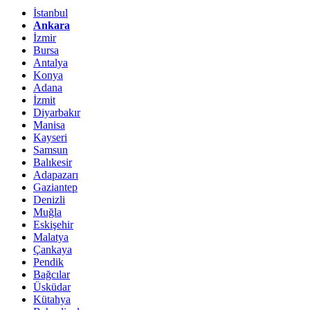
İstanbul
Ankara
İzmir
Bursa
Antalya
Konya
Adana
İzmit
Diyarbakır
Manisa
Kayseri
Samsun
Balıkesir
Adapazarı
Gaziantep
Denizli
Muğla
Eskişehir
Malatya
Çankaya
Pendik
Bağcılar
Üsküdar
Kütahya