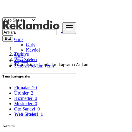
Bul
Giriş
Giriş
Kaydol
Türkiye
Giriş
Web Siteleri
Kaydol
Tüm Listeler içinde km kapsama Ankara
Ücretsiz reklam verin
Tüm Kategoriler
Firmalar
20
Ürünler
2
Hizmetler
0
Meslekler
0
Oto Sanayi
0
Web Siteleri
1
Konum