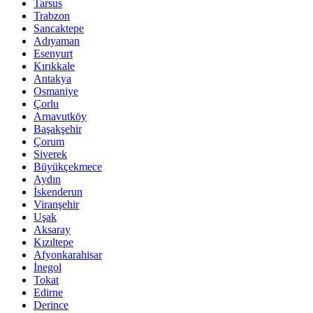
Tarsus
Trabzon
Sancaktepe
Adıyaman
Esenyurt
Kırıkkale
Antakya
Osmaniye
Çorlu
Arnavutköy
Başakşehir
Çorum
Siverek
Büyükçekmece
Aydın
İskenderun
Viranşehir
Uşak
Aksaray
Kızıltepe
Afyonkarahisar
İnegol
Tokat
Edirne
Derince