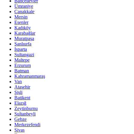
Bahçelievler
Ümraniye
Çanakkale
Mersin
Esenler
Kadıköy
Karabağlar
Muratpaşa
Şanlıurfa
Isparta
Sultangazi
Maltepe
Erzurum
Batman
Kahramanmaraş
Van
Ataşehir
Şişli
Batikent
Elazığ
Zeytinburnu
Sultanbeyli
Gebze
Merkezefendi
Sivas