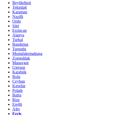
Beylikdüzü
Tekirdağ
Karaman
Nazilli
Ordu
Siirt
Erzincan
Alanya
Turhal
Bandırma
Turgutlu
Mustafakemalpaşa
Zonguldak
Manavgat
Giresun
Karabük
Bolu
Ceyhan
Kırşehir
Polatlı
Bafra
Rize
Ereğli
Ağrı
Erciş