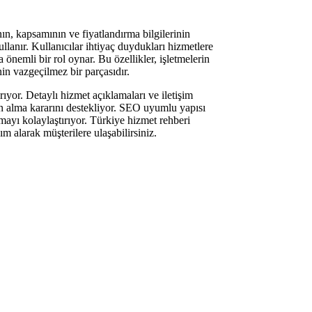
ının, kapsamının ve fiyatlandırma bilgilerinin
llanır. Kullanıcılar ihtiyaç duydukları hizmetlere
 önemli bir rol oynar. Bu özellikler, işletmelerin
nin vazgeçilmez bir parçasıdır.
rıyor. Detaylı hizmet açıklamaları ve iletişim
atın alma kararını destekliyor. SEO uyumlu yapısı
şmayı kolaylaştırıyor. Türkiye hizmet rehberi
ım alarak müşterilere ulaşabilirsiniz.