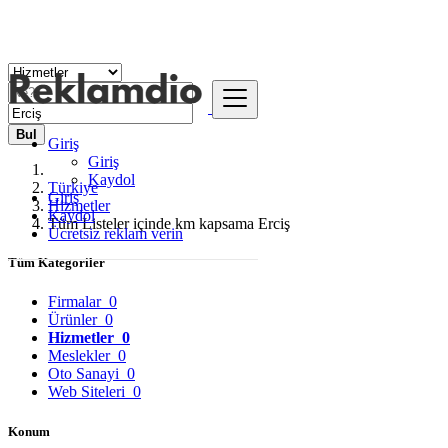
Bul
Giriş
Giriş
Kaydol
Türkiye
Giriş
Hizmetler
Kaydol
Tüm Listeler içinde km kapsama Erciş
Ücretsiz reklam verin
Tüm Kategoriler
Firmalar
0
Ürünler
0
Hizmetler
0
Meslekler
0
Oto Sanayi
0
Web Siteleri
0
Konum