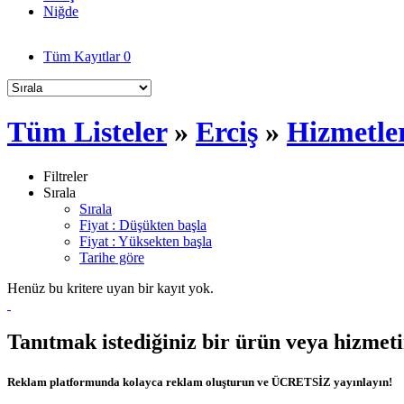
Niğde
Tüm Kayıtlar
0
Tüm Listeler
»
Erciş
»
Hizmetle
Filtreler
Sırala
Sırala
Fiyat : Düşükten başla
Fiyat : Yüksekten başla
Tarihe göre
Henüz bu kritere uyan bir kayıt yok.
Tanıtmak istediğiniz bir ürün veya hizmet
Reklam platformunda kolayca reklam oluşturun ve ÜCRETSİZ yayınlayın!