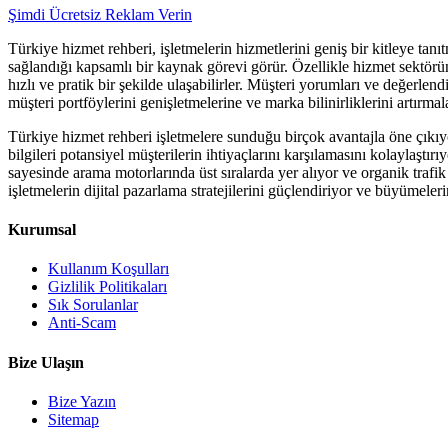
Şimdi Ücretsiz Reklam Verin
Türkiye hizmet rehberi, işletmelerin hizmetlerini geniş bir kitleye tanıt
sağlandığı kapsamlı bir kaynak görevi görür. Özellikle hizmet sektöründ
hızlı ve pratik bir şekilde ulaşabilirler. Müşteri yorumları ve değerlen
müşteri portföylerini genişletmelerine ve marka bilinirliklerini artırmal
Türkiye hizmet rehberi işletmelere sunduğu birçok avantajla öne çıkıyor.
bilgileri potansiyel müşterilerin ihtiyaçlarını karşılamasını kolaylaştı
sayesinde arama motorlarında üst sıralarda yer alıyor ve organik trafik
işletmelerin dijital pazarlama stratejilerini güçlendiriyor ve büyümeler
Kurumsal
Kullanım Koşulları
Gizlilik Politikaları
Sık Sorulanlar
Anti-Scam
Bize Ulaşın
Bize Yazın
Sitemap