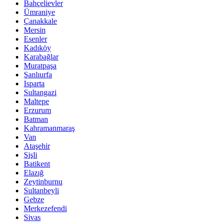
Bahçelievler
Ümraniye
Çanakkale
Mersin
Esenler
Kadıköy
Karabağlar
Muratpaşa
Şanlıurfa
Isparta
Sultangazi
Maltepe
Erzurum
Batman
Kahramanmaraş
Van
Ataşehir
Şişli
Batikent
Elazığ
Zeytinburnu
Sultanbeyli
Gebze
Merkezefendi
Sivas