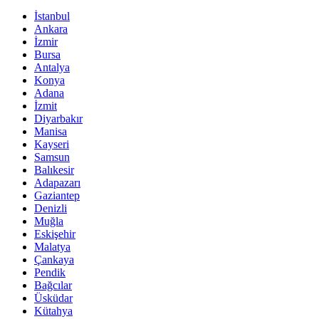
İstanbul
Ankara
İzmir
Bursa
Antalya
Konya
Adana
İzmit
Diyarbakır
Manisa
Kayseri
Samsun
Balıkesir
Adapazarı
Gaziantep
Denizli
Muğla
Eskişehir
Malatya
Çankaya
Pendik
Bağcılar
Üsküdar
Kütahya