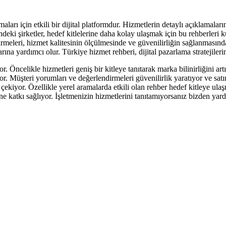
maları için etkili bir dijital platformdur. Hizmetlerin detaylı açıklamalar
eki şirketler, hedef kitlelerine daha kolay ulaşmak için bu rehberleri ku
dirmeleri, hizmet kalitesinin ölçülmesinde ve güvenilirliğin sağlanmasında
arına yardımcı olur. Türkiye hizmet rehberi, dijital pazarlama stratejileri
 Öncelikle hizmetleri geniş bir kitleye tanıtarak marka bilinirliğini artı
rıyor. Müşteri yorumları ve değerlendirmeleri güvenilirlik yaratıyor ve s
 çekiyor. Özellikle yerel aramalarda etkili olan rehber hedef kitleye ula
ine katkı sağlıyor. İşletmenizin hizmetlerini tanıtamıyorsanız bizden yard