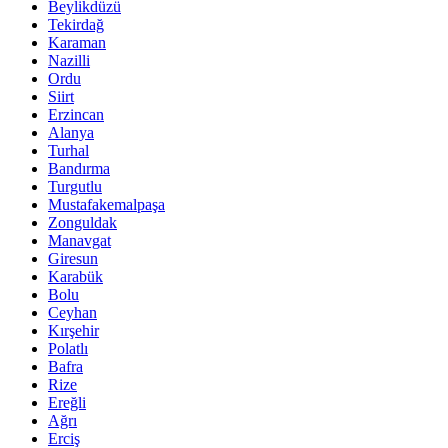
Beylikdüzü
Tekirdağ
Karaman
Nazilli
Ordu
Siirt
Erzincan
Alanya
Turhal
Bandırma
Turgutlu
Mustafakemalpaşa
Zonguldak
Manavgat
Giresun
Karabük
Bolu
Ceyhan
Kırşehir
Polatlı
Bafra
Rize
Ereğli
Ağrı
Erciş