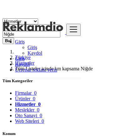
Bul
Giriş
Giriş
Kaydol
Türkiye
Giriş
Hizmetler
Kaydol
Tüm Listeler içinde km kapsama Niğde
Ücretsiz reklam verin
Tüm Kategoriler
Firmalar
0
Ürünler
0
Hizmetler
0
Meslekler
0
Oto Sanayi
0
Web Siteleri
0
Konum