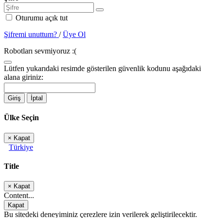
Oturumu açık tut
Şifremi unuttum?
/
Üye Ol
Robotları sevmiyoruz :(
Lütfen yukarıdaki resimde gösterilen güvenlik kodunu aşağıdaki
alana giriniz:
Giriş
İptal
Ülke Seçin
×
Kapat
Türkiye
Title
×
Kapat
Content...
Kapat
Bu sitedeki deneyiminiz çerezlere izin verilerek geliştirilecektir.