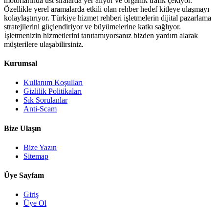
motorlarında üst sıralarda yer alıyor ve organik trafik çekiyor.
Özellikle yerel aramalarda etkili olan rehber hedef kitleye ulaşmayı
kolaylaştırıyor. Türkiye hizmet rehberi işletmelerin dijital pazarlama
stratejilerini güçlendiriyor ve büyümelerine katkı sağlıyor.
İşletmenizin hizmetlerini tanıtamıyorsanız bizden yardım alarak
müşterilere ulaşabilirsiniz.
Kurumsal
Kullanım Koşulları
Gizlilik Politikaları
Sık Sorulanlar
Anti-Scam
Bize Ulaşın
Bize Yazın
Sitemap
Üye Sayfam
Giriş
Üye Ol