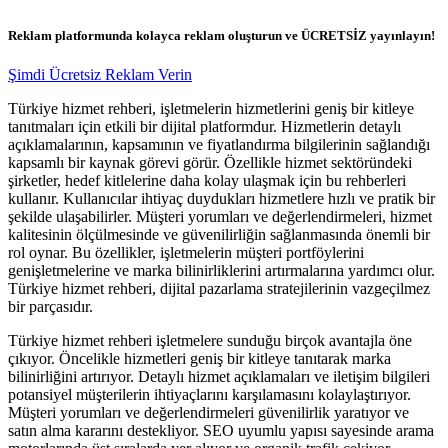
Reklam platformunda kolayca reklam oluşturun ve ÜCRETSİZ yayınlayın!
Şimdi Ücretsiz Reklam Verin
Türkiye hizmet rehberi, işletmelerin hizmetlerini geniş bir kitleye
tanıtmaları için etkili bir dijital platformdur. Hizmetlerin detaylı
açıklamalarının, kapsamının ve fiyatlandırma bilgilerinin sağlandığı
kapsamlı bir kaynak görevi görür. Özellikle hizmet sektöründeki
şirketler, hedef kitlelerine daha kolay ulaşmak için bu rehberleri
kullanır. Kullanıcılar ihtiyaç duydukları hizmetlere hızlı ve pratik bir
şekilde ulaşabilirler. Müşteri yorumları ve değerlendirmeleri, hizmet
kalitesinin ölçülmesinde ve güvenilirliğin sağlanmasında önemli bir
rol oynar. Bu özellikler, işletmelerin müşteri portföylerini
genişletmelerine ve marka bilinirliklerini artırmalarına yardımcı olur.
Türkiye hizmet rehberi, dijital pazarlama stratejilerinin vazgeçilmez
bir parçasıdır.
Türkiye hizmet rehberi işletmelere sunduğu birçok avantajla öne
çıkıyor. Öncelikle hizmetleri geniş bir kitleye tanıtarak marka
bilinirliğini artırıyor. Detaylı hizmet açıklamaları ve iletişim bilgileri
potansiyel müşterilerin ihtiyaçlarını karşılamasını kolaylaştırıyor.
Müşteri yorumları ve değerlendirmeleri güvenilirlik yaratıyor ve
satın alma kararını destekliyor. SEO uyumlu yapısı sayesinde arama