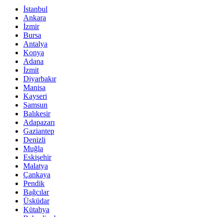
İstanbul
Ankara
İzmir
Bursa
Antalya
Konya
Adana
İzmit
Diyarbakır
Manisa
Kayseri
Samsun
Balıkesir
Adapazarı
Gaziantep
Denizli
Muğla
Eskişehir
Malatya
Çankaya
Pendik
Bağcılar
Üsküdar
Kütahya