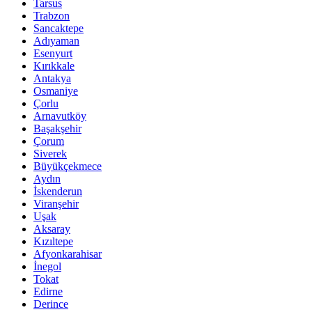
Tarsus
Trabzon
Sancaktepe
Adıyaman
Esenyurt
Kırıkkale
Antakya
Osmaniye
Çorlu
Arnavutköy
Başakşehir
Çorum
Siverek
Büyükçekmece
Aydın
İskenderun
Viranşehir
Uşak
Aksaray
Kızıltepe
Afyonkarahisar
İnegol
Tokat
Edirne
Derince