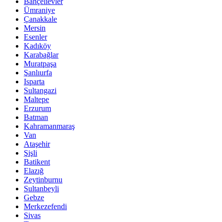
Bahçelievler
Ümraniye
Çanakkale
Mersin
Esenler
Kadıköy
Karabağlar
Muratpaşa
Şanlıurfa
Isparta
Sultangazi
Maltepe
Erzurum
Batman
Kahramanmaraş
Van
Ataşehir
Şişli
Batikent
Elazığ
Zeytinburnu
Sultanbeyli
Gebze
Merkezefendi
Sivas