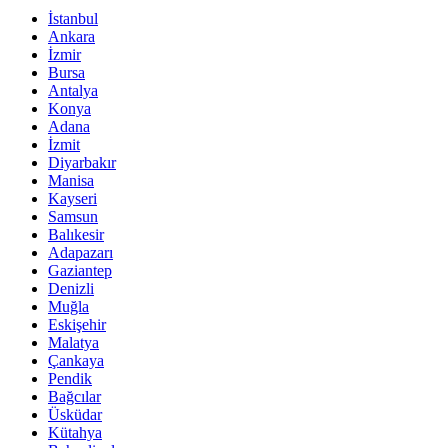
İstanbul
Ankara
İzmir
Bursa
Antalya
Konya
Adana
İzmit
Diyarbakır
Manisa
Kayseri
Samsun
Balıkesir
Adapazarı
Gaziantep
Denizli
Muğla
Eskişehir
Malatya
Çankaya
Pendik
Bağcılar
Üsküdar
Kütahya