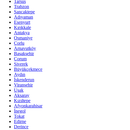
Tarsus
Trabzon
Sancaktepe
Adıyaman
Esenyurt
Kırıkkale
Antakya
Osmaniye
Çorlu
Arnavutköy
Başakşehir
Çorum
Siverek
Büyükçekmece
Aydın
İskenderun
Viranşehir
Uşak
Aksaray
Kızıltepe
Afyonkarahisar
İnegol
Tokat
Edirne
Derince