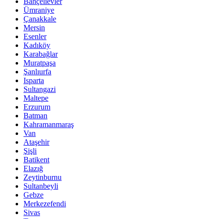
Bahçelievler
Ümraniye
Çanakkale
Mersin
Esenler
Kadıköy
Karabağlar
Muratpaşa
Şanlıurfa
Isparta
Sultangazi
Maltepe
Erzurum
Batman
Kahramanmaraş
Van
Ataşehir
Şişli
Batikent
Elazığ
Zeytinburnu
Sultanbeyli
Gebze
Merkezefendi
Sivas