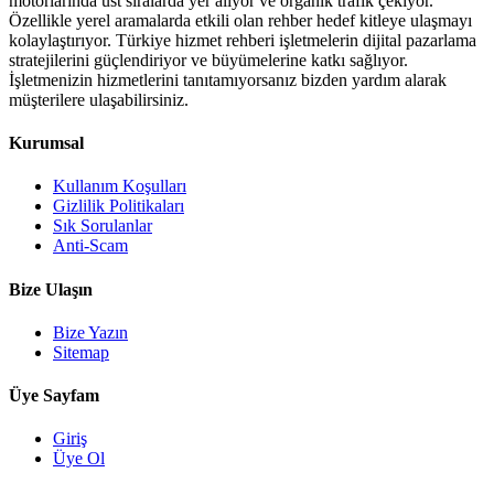
motorlarında üst sıralarda yer alıyor ve organik trafik çekiyor.
Özellikle yerel aramalarda etkili olan rehber hedef kitleye ulaşmayı
kolaylaştırıyor. Türkiye hizmet rehberi işletmelerin dijital pazarlama
stratejilerini güçlendiriyor ve büyümelerine katkı sağlıyor.
İşletmenizin hizmetlerini tanıtamıyorsanız bizden yardım alarak
müşterilere ulaşabilirsiniz.
Kurumsal
Kullanım Koşulları
Gizlilik Politikaları
Sık Sorulanlar
Anti-Scam
Bize Ulaşın
Bize Yazın
Sitemap
Üye Sayfam
Giriş
Üye Ol