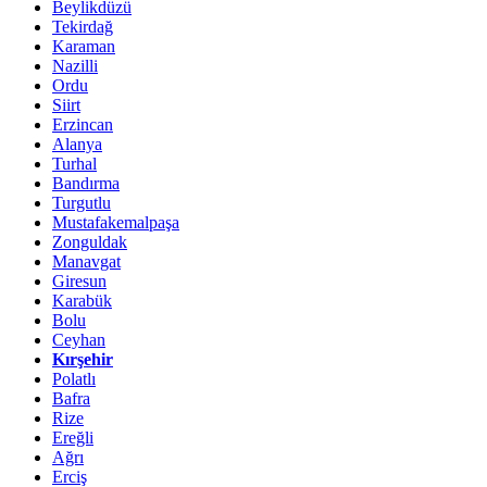
Beylikdüzü
Tekirdağ
Karaman
Nazilli
Ordu
Siirt
Erzincan
Alanya
Turhal
Bandırma
Turgutlu
Mustafakemalpaşa
Zonguldak
Manavgat
Giresun
Karabük
Bolu
Ceyhan
Kırşehir
Polatlı
Bafra
Rize
Ereğli
Ağrı
Erciş