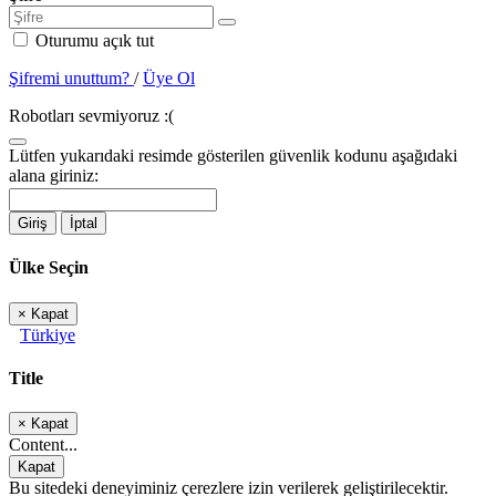
Oturumu açık tut
Şifremi unuttum?
/
Üye Ol
Robotları sevmiyoruz :(
Lütfen yukarıdaki resimde gösterilen güvenlik kodunu aşağıdaki
alana giriniz:
Giriş
İptal
Ülke Seçin
×
Kapat
Türkiye
Title
×
Kapat
Content...
Kapat
Bu sitedeki deneyiminiz çerezlere izin verilerek geliştirilecektir.