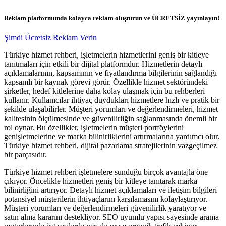
Reklam platformunda kolayca reklam oluşturun ve ÜCRETSİZ yayınlayın!
Şimdi Ücretsiz Reklam Verin
Türkiye hizmet rehberi, işletmelerin hizmetlerini geniş bir kitleye
tanıtmaları için etkili bir dijital platformdur. Hizmetlerin detaylı
açıklamalarının, kapsamının ve fiyatlandırma bilgilerinin sağlandığı
kapsamlı bir kaynak görevi görür. Özellikle hizmet sektöründeki
şirketler, hedef kitlelerine daha kolay ulaşmak için bu rehberleri
kullanır. Kullanıcılar ihtiyaç duydukları hizmetlere hızlı ve pratik bir
şekilde ulaşabilirler. Müşteri yorumları ve değerlendirmeleri, hizmet
kalitesinin ölçülmesinde ve güvenilirliğin sağlanmasında önemli bir
rol oynar. Bu özellikler, işletmelerin müşteri portföylerini
genişletmelerine ve marka bilinirliklerini artırmalarına yardımcı olur.
Türkiye hizmet rehberi, dijital pazarlama stratejilerinin vazgeçilmez
bir parçasıdır.
Türkiye hizmet rehberi işletmelere sunduğu birçok avantajla öne
çıkıyor. Öncelikle hizmetleri geniş bir kitleye tanıtarak marka
bilinirliğini artırıyor. Detaylı hizmet açıklamaları ve iletişim bilgileri
potansiyel müşterilerin ihtiyaçlarını karşılamasını kolaylaştırıyor.
Müşteri yorumları ve değerlendirmeleri güvenilirlik yaratıyor ve
satın alma kararını destekliyor. SEO uyumlu yapısı sayesinde arama