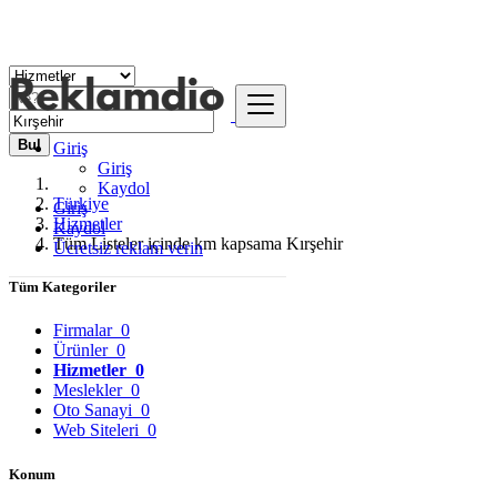
Bul
Giriş
Giriş
Kaydol
Türkiye
Giriş
Hizmetler
Kaydol
Tüm Listeler içinde km kapsama Kırşehir
Ücretsiz reklam verin
Tüm Kategoriler
Firmalar
0
Ürünler
0
Hizmetler
0
Meslekler
0
Oto Sanayi
0
Web Siteleri
0
Konum