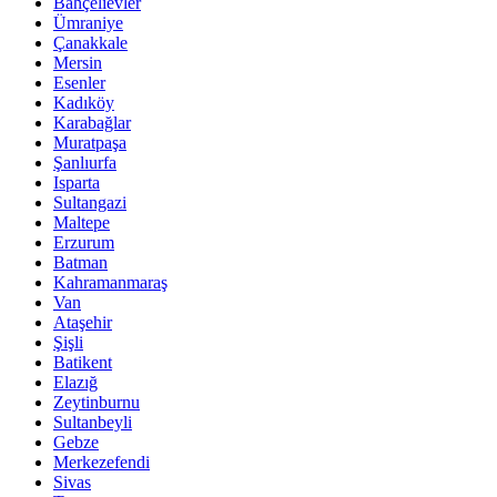
Bahçelievler
Ümraniye
Çanakkale
Mersin
Esenler
Kadıköy
Karabağlar
Muratpaşa
Şanlıurfa
Isparta
Sultangazi
Maltepe
Erzurum
Batman
Kahramanmaraş
Van
Ataşehir
Şişli
Batikent
Elazığ
Zeytinburnu
Sultanbeyli
Gebze
Merkezefendi
Sivas