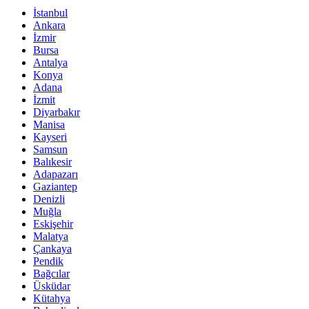
İstanbul
Ankara
İzmir
Bursa
Antalya
Konya
Adana
İzmit
Diyarbakır
Manisa
Kayseri
Samsun
Balıkesir
Adapazarı
Gaziantep
Denizli
Muğla
Eskişehir
Malatya
Çankaya
Pendik
Bağcılar
Üsküdar
Kütahya