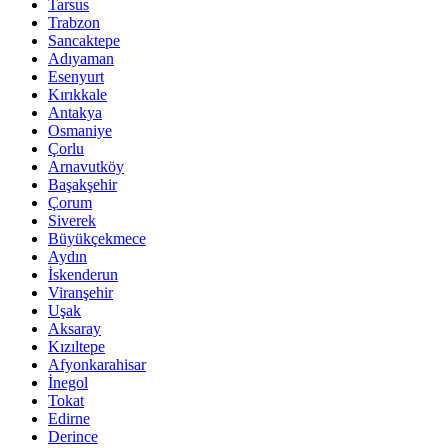
Tarsus
Trabzon
Sancaktepe
Adıyaman
Esenyurt
Kırıkkale
Antakya
Osmaniye
Çorlu
Arnavutköy
Başakşehir
Çorum
Siverek
Büyükçekmece
Aydın
İskenderun
Viranşehir
Uşak
Aksaray
Kızıltepe
Afyonkarahisar
İnegol
Tokat
Edirne
Derince