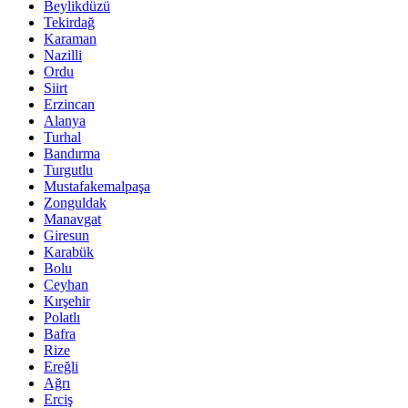
Beylikdüzü
Tekirdağ
Karaman
Nazilli
Ordu
Siirt
Erzincan
Alanya
Turhal
Bandırma
Turgutlu
Mustafakemalpaşa
Zonguldak
Manavgat
Giresun
Karabük
Bolu
Ceyhan
Kırşehir
Polatlı
Bafra
Rize
Ereğli
Ağrı
Erciş