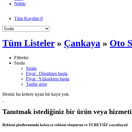
Niğde
Tüm Kayıtlar
0
Tüm Listeler
»
Çankaya
»
Oto 
Filtreler
Sırala
Sırala
Fiyat : Düşükten başla
Fiyat : Yüksekten başla
Tarihe göre
Henüz bu kritere uyan bir kayıt yok.
Tanıtmak istediğiniz bir ürün veya hizmet
Reklam platformunda kolayca reklam oluşturun ve ÜCRETSİZ yayınlayın!