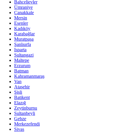
Bahçelievler
Ümraniye
Çanakkale
Mersin
Esenler
Kadıköy
Karabağlar
Muratpaşa
Şanlıurfa
Isparta
Sultangazi
Maltepe
Erzurum
Batman
Kahramanmaraş
Van
Ataşehir
Şişli
Batikent
Elazığ
Zeytinburnu
Sultanbeyli
Gebze
Merkezefendi
Sivas