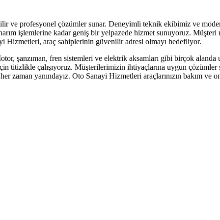
nilir ve profesyonel çözümler sunar. Deneyimli teknik ekibimiz ve mode
narım işlemlerine kadar geniş bir yelpazede hizmet sunuyoruz. Müşteri 
 Hizmetleri, araç sahiplerinin güvenilir adresi olmayı hedefliyor.
. Motor, şanzıman, fren sistemleri ve elektrik aksamları gibi birçok ala
için titizlikle çalışıyoruz. Müşterilerimizin ihtiyaçlarına uygun çözümle
in her zaman yanındayız. Oto Sanayi Hizmetleri araçlarınızın bakım ve on