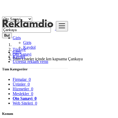
Bul
Giriş
Giriş
Kaydol
Türkiye
Giriş
Oto Sanayi
Kaydol
Tüm Listeler içinde km kapsama Çankaya
Ücretsiz reklam verin
Tüm Kategoriler
Firmalar
0
Ürünler
0
Hizmetler
0
Meslekler
0
Oto Sanayi
0
Web Siteleri
0
Konum