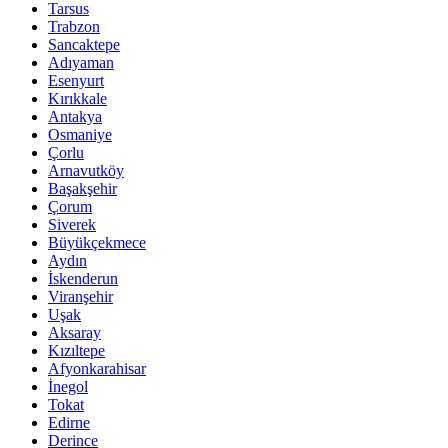
Tarsus
Trabzon
Sancaktepe
Adıyaman
Esenyurt
Kırıkkale
Antakya
Osmaniye
Çorlu
Arnavutköy
Başakşehir
Çorum
Siverek
Büyükçekmece
Aydın
İskenderun
Viranşehir
Uşak
Aksaray
Kızıltepe
Afyonkarahisar
İnegol
Tokat
Edirne
Derince