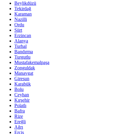
Beylikdüzü
Tekirdağ
Karaman
Nazilli
Ordu
Siirt
Erzincan
Alanya
Turhal
Bandırma
Turgutlu
Mustafakemalpaşa
Zonguldak
Manavgat
Giresun
Karabük
Bolu
Ceyhan
Kırşehir
Polatlı
Bafra
Rize
Ereğli
Ağrı
Erciş