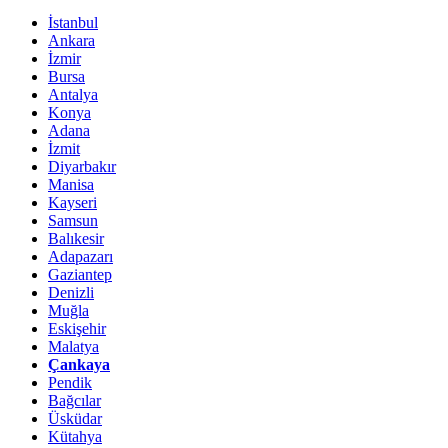
İstanbul
Ankara
İzmir
Bursa
Antalya
Konya
Adana
İzmit
Diyarbakır
Manisa
Kayseri
Samsun
Balıkesir
Adapazarı
Gaziantep
Denizli
Muğla
Eskişehir
Malatya
Çankaya
Pendik
Bağcılar
Üsküdar
Kütahya